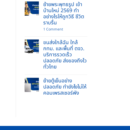
ปลอดภัย
ย้ายพระพุทธรูป เข้า
ของ
ไร้
พร้อม
บ้านใหม่ 2569 ทำ
รอย
คนยก
ขีด
อย่างไรให้ถูกวิธี ชีวิต
บริการ
ข่วน
รับจ้าง
ราบรื่น
ย้าย
บ้าน
on
1 Comment
และ
ย้าย
ยก
พระพุทธ
ของ
ขนส่งใกล้ฉัน ใกล้
รูป
หนัก
เข้า
กทม. และพื้นที่ ตจว.
ครบ
บ้าน
จบ
บริการรวดเร็ว
ใหม่
ใน
2569
ปลอดภัย ส่งของถึงไว
ที่
ทำ
เดียว
ทั่วไทย
อย่างไร
ให้
No
ถูก
Comments
วิธี
ย้ายตู้เย็นอย่าง
on
ชีวิต
ขนส่ง
ปลอดภัย ทำยังไงไม่ให้
ราบ
ใกล้
รื่น
คอมเพรสเซอร์พัง
ฉัน
ใกล้
No
กทม.
Comments
และ
on
พื้นที่
ย้าย
ตจว.
ตู้
บริการ
เย็น
รวดเร็ว
อย่าง
ปลอดภัย
ปลอดภัย
ส่ง