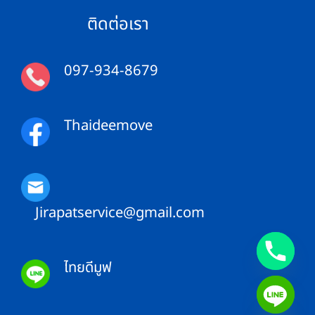
ทำ
ของ
ยัง
ติดต่อเรา
ถึง
ไง
ไว
ไม่
ทั่ว
ให้
ไทย
คอมเพรสเซอร์
พัง
097-934-8679
Thaideemove
Jirapatservice@gmail.com
ไทยดีมูฟ
CHATY
HIDE