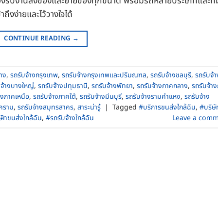
องรับงานส่งของและย้ายของทุกขนาด พร้อมรถหลายประเภทและที
าถึงง่ายและไว้วางใจได้
CONTINUE READING
→
้าง
,
รถรับจ้างกรุงเทพ
,
รถรับจ้างกรุงเทพและปริมณฑล
,
รถรับจ้างชลบุรี
,
รถรับจ้า
บจ้างบางใหญ่
,
รถรับจ้างปทุมธานี
,
รถรับจ้างพัทยา
,
รถรับจ้างภาคกลาง
,
รถรับจ้า
างภาคเหนือ
,
รถรับจ้างภาคใต้
,
รถรับจ้างมีนบุรี
,
รถรับจ้างรามคําแหง
,
รถรับจ้าง
งคราม
,
รถรับจ้างสมุทรสาคร
,
สาระน่ารู้
|
Tagged
#บริการขนส่งใกล้ฉัน
,
#บริษั
ษัทขนส่งใกล้ฉัน
,
#รถรับจ้างใกล้ฉัน
Leave a comm