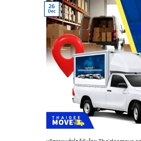
26
Dec