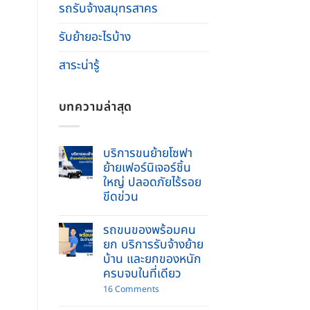
รถรับจ้างสมุทรสาคร
รับย้ายอะไรบ้าง
สาระน่ารู้
บทความล่าสุด
บริการขนย้ายโซฟา
ย้ายเฟอร์นิเจอร์ชิ้น
ใหญ่ ปลอดภัยไร้รอย
ขีดข่วน
No
Comments
รถขนของพร้อมคน
on
บริการ
ยก บริการรับจ้างย้าย
ขน
บ้าน และยกของหนัก
ย้าย
โซฟา
ครบจบในที่เดียว
ย้าย
เฟอร์นิเจอร์
on
16 Comments
ชิ้น
รถ
ใหญ่
ขน