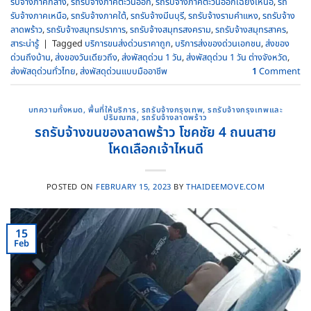
รับจ้างภาคกลาง
,
รถรับจ้างภาคตะวันออก
,
รถรับจ้างภาคตะวันออกเฉียงเหนือ
,
รถ
รับจ้างภาคเหนือ
,
รถรับจ้างภาคใต้
,
รถรับจ้างมีนบุรี
,
รถรับจ้างรามคําแหง
,
รถรับจ้าง
ลาดพร้าว
,
รถรับจ้างสมุทรปราการ
,
รถรับจ้างสมุทรสงคราม
,
รถรับจ้างสมุทรสาคร
,
สาระน่ารู้
|
Tagged
บริการขนส่งด่วนราคาถูก
,
บริการส่งของด่วนเอกชน
,
ส่งของ
ด่วนถึงบ้าน
,
ส่งของวันเดียวถึง
,
ส่งพัสดุด่วน 1 วัน
,
ส่งพัสดุด่วน 1 วัน ต่างจังหวัด
,
ส่งพัสดุด่วนทั่วไทย
,
ส่งพัสดุด่วนแบบมืออาชีพ
1
Comment
บทความทั้งหมด
,
พื้นที่ให้บริการ
,
รถรับจ้างกรุงเทพ
,
รถรับจ้างกรุงเทพและ
ปริมณฑล
,
รถรับจ้างลาดพร้าว
รถรับจ้างขนของลาดพร้าว โชคชัย 4 ถนนสาย
โหดเลือกเจ้าไหนดี
POSTED ON
FEBRUARY 15, 2023
BY
THAIDEEMOVE.COM
15
Feb