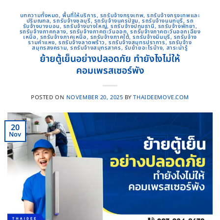
บทความทั้งหมด
,
พื้นที่ให้บริการ
,
รถรับจ้างกรุงเทพ
,
รถรับจ้างกรุงเทพและ
ปริมณฑล
,
รถรับจ้างชลบุรี
,
รถรับจ้างนครปฐม
,
รถรับจ้างนนทบุรี
,
รถ
รับจ้างบางบอน
,
รถรับจ้างบางใหญ่
,
รถรับจ้างปทุมธานี
,
รถรับจ้างพัทยา
,
รถรับจ้างภาคกลาง
,
รถรับจ้างภาคตะวันออก
,
รถรับจ้างภาคตะวันออกเฉียง
เหนือ
,
รถรับจ้างภาคเหนือ
,
รถรับจ้างภาคใต้
,
รถรับจ้างมีนบุรี
,
รถรับจ้าง
รามคําแหง
,
รถรับจ้างลาดพร้าว
,
รถรับจ้างสมุทรปราการ
,
รถรับจ้าง
สมุทรสงคราม
,
รถรับจ้างสมุทรสาคร
,
รับย้ายอะไรบ้าง
,
สาระน่ารู้
ย้ายตู้เย็นอย่างปลอดภัย ทำยังไงไม่ให้
คอมเพรสเซอร์พัง
POSTED ON
NOVEMBER 20, 2025
BY
THAIDEEMOVE.COM
20
Nov