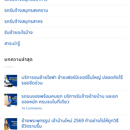
รถรับจ้างสมุทรสงคราม
รถรับจ้างสมุทรสาคร
รับย้ายอะไรบ้าง
สาระน่ารู้
บทความล่าสุด
บริการขนย้ายโซฟา ย้ายเฟอร์นิเจอร์ชิ้นใหญ่ ปลอดภัยไร้
รอยขีดข่วน
No
Comments
รถขนของพร้อมคนยก บริการรับจ้างย้ายบ้าน และยก
on
บริการ
ของหนัก ครบจบในที่เดียว
ขน
ย้าย
on
16 Comments
โซฟา
รถ
ย้าย
ขน
เฟอร์นิเจอร์
ของ
ย้ายพระพุทธรูป เข้าบ้านใหม่ 2569 ทำอย่างไรให้ถูกวิธี
ชิ้น
พร้อม
ชีวิตราบรื่น
ใหญ่
คนยก