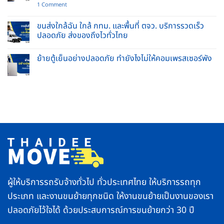
ปลอดภัย
บริการ
on
1 Comment
ไร้
รับจ้าง
ย้าย
รอย
ย้าย
พระพุทธ
ขีด
บ้าน
รูป
ขนส่งใกล้ฉัน ใกล้ กทม. และพื้นที่ ตจว. บริการรวดเร็ว
ข่วน
และ
เข้า
ปลอดภัย ส่งของถึงไวทั่วไทย
ยก
บ้าน
ของ
ใหม่
No
หนัก
2569
Comments
ครบ
ทำ
ย้ายตู้เย็นอย่างปลอดภัย ทำยังไงไม่ให้คอมเพรสเซอร์พัง
on
จบ
อย่างไร
ขนส่ง
ใน
No
ให้
ใกล้
ที่
Comments
ถูก
ฉัน
เดียว
on
วิธี
ใกล้
ย้าย
ชีวิต
กทม.
ตู้
ราบ
และ
เย็น
รื่น
พื้นที่
อย่าง
ตจว.
ปลอดภัย
บริการ
ทำ
รวดเร็ว
ยัง
ปลอดภัย
ไง
ส่ง
ไม่
ของ
ให้
ถึง
คอมเพรสเซอร์
ไว
พัง
ทั่ว
ไทย
ผู้ให้บริการรถรับจ้างทั่วไป ทั่วประเทศไทย ให้บริการรถทุก
ประเภท และงานขนย้ายทุกชนิด ให้งานขนย้ายเป็นงานของเรา
ปลอดภัยไว้ใจได้ ด้วยประสบการณ์การขนย้ายกว่า 30 ปี