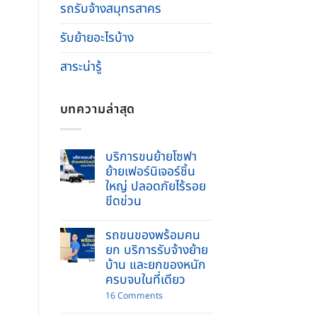
รถรับจ้างสมุทรสาคร
รับย้ายอะไรบ้าง
สาระน่ารู้
บทความล่าสุด
บริการขนย้ายโซฟา
ย้ายเฟอร์นิเจอร์ชิ้น
ใหญ่ ปลอดภัยไร้รอย
ขีดข่วน
No
Comments
รถขนของพร้อมคน
on
บริการ
ยก บริการรับจ้างย้าย
ขน
บ้าน และยกของหนัก
ย้าย
โซฟา
ครบจบในที่เดียว
ย้าย
เฟอร์นิเจอร์
on
16 Comments
ชิ้น
รถ
ใหญ่
ขน