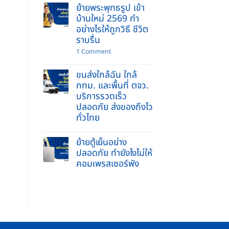
ปลอดภัย
ย้ายพระพุทธรูป เข้า
ของ
ไร้
พร้อม
บ้านใหม่ 2569 ทำ
รอย
คนยก
ขีด
อย่างไรให้ถูกวิธี ชีวิต
บริการ
ข่วน
รับจ้าง
ราบรื่น
ย้าย
บ้าน
on
1 Comment
และ
ย้าย
ยก
พระพุทธ
ของ
ขนส่งใกล้ฉัน ใกล้
รูป
หนัก
เข้า
กทม. และพื้นที่ ตจว.
ครบ
บ้าน
จบ
บริการรวดเร็ว
ใหม่
ใน
2569
ปลอดภัย ส่งของถึงไว
ที่
ทำ
เดียว
ทั่วไทย
อย่างไร
ให้
No
ถูก
Comments
วิธี
ย้ายตู้เย็นอย่าง
on
ชีวิต
ขนส่ง
ปลอดภัย ทำยังไงไม่ให้
ราบ
ใกล้
รื่น
คอมเพรสเซอร์พัง
ฉัน
ใกล้
No
กทม.
Comments
และ
on
พื้นที่
ย้าย
ตจว.
ตู้
บริการ
เย็น
รวดเร็ว
อย่าง
ปลอดภัย
ปลอดภัย
ส่ง