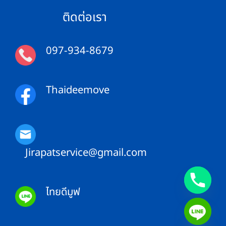
ทำ
ของ
ยัง
ติดต่อเรา
ถึง
ไง
ไว
ไม่
ทั่ว
ให้
ไทย
คอมเพรสเซอร์
พัง
097-934-8679
Thaideemove
Jirapatservice@gmail.com
ไทยดีมูฟ
CHATY
HIDE