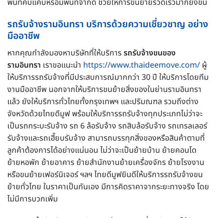
พื้นที่คับแคบหรือมีพื้นที่จำกัด ช่วยให้การขนย้ายรวดเร็วมากยิ่งขึ้น
รถรับจ้างรามอินทรา บริการด้วยความเชี่ยวชาญ อย่าง
มืออาชีพ
หากคุณกำลังมองหาบริษัทที่ให้บริการ
รถรับจ้างขนของ
รามอินทรา
เราขอแนะนำ
https://www.thaideemove.com/
ผู้
ให้บริการรถรับจ้างที่มีประสบการณ์มากกว่า 30 ปี ให้บริการโดยทีม
งานมืออาชีพ นอกจากให้บริการขนย้ายสิ่งของในย่านรามอินทรา
แล้ว ยังให้บริการทั่วไทยทั้งกรุงเทพฯ และปริมณฑล รวมถึงต่าง
จังหวัดด้วยไทยดีมูฟ พร้อมให้บริการรถรับจ้างทุกประเภทไม่ว่าจะ
เป็นรถกระบะรับจ้าง รถ 6 ล้อรับจ้าง รถสิบล้อรับจ้าง รถเทรลเลอร์
รับจ้างและรถเฮี๊ยบรับจ้าง สามารถบรรทุกสิ่งของหรือสินค้าตามที่
ลูกค้าต้องการได้อย่างแน่นอน ไม่ว่าจะเป็นย้ายบ้าน ย้ายคอนโด
ย้ายหอพัก ย้ายอาคาร ย้ายสำนักงานย้ายเครื่องจักร ย้ายโรงงาน
หรือขนย้ายเฟอร์นิเจอร์ ฯลฯ ไทยดีมูฟยินดีให้บริการรถรับจ้างขน
ย้ายทั่วไทย ในราคาเป็นกันเอง มีการคิดราคาจากระยะทางจริง โดย
ไม่มีการบวกเพิ่ม