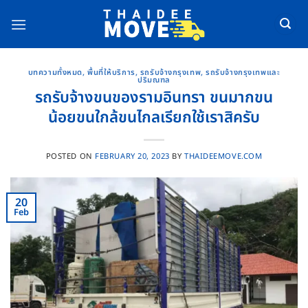
Skip
to
content
บทความทั้งหมด
,
พื้นที่ให้บริการ
,
รถรับจ้างกรุงเทพ
,
รถรับจ้างกรุงเทพและ
ปริมณฑล
รถรับจ้างขนของรามอินทรา ขนมากขน
น้อยขนใกล้ขนไกลเรียกใช้เราสิครับ
POSTED ON
FEBRUARY 20, 2023
BY
THAIDEEMOVE.COM
20
Feb