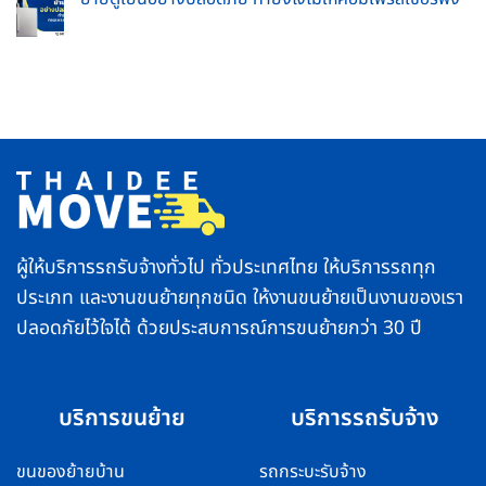
จบ
อย่างไร
ขนส่ง
ใน
No
ให้
ใกล้
ที่
Comments
ถูก
ฉัน
เดียว
on
วิธี
ใกล้
ย้าย
ชีวิต
กทม.
ตู้
ราบ
และ
เย็น
รื่น
พื้นที่
อย่าง
ตจว.
ปลอดภัย
บริการ
ทำ
รวดเร็ว
ยัง
ปลอดภัย
ไง
ส่ง
ไม่
ของ
ให้
ถึง
คอมเพรสเซอร์
ไว
พัง
ทั่ว
ไทย
ผู้ให้บริการรถรับจ้างทั่วไป ทั่วประเทศไทย ให้บริการรถทุก
ประเภท และงานขนย้ายทุกชนิด ให้งานขนย้ายเป็นงานของเรา
ปลอดภัยไว้ใจได้ ด้วยประสบการณ์การขนย้ายกว่า 30 ปี
บริการขนย้าย
บริการรถรับจ้าง
ขนของย้ายบ้าน
รถกระบะรับจ้าง