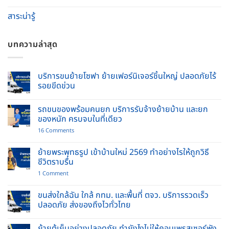
สาระน่ารู้
บทความล่าสุด
บริการขนย้ายโซฟา ย้ายเฟอร์นิเจอร์ชิ้นใหญ่ ปลอดภัยไร้
รอยขีดข่วน
No
Comments
รถขนของพร้อมคนยก บริการรับจ้างย้ายบ้าน และยก
on
บริการ
ของหนัก ครบจบในที่เดียว
ขน
ย้าย
on
16 Comments
โซฟา
รถ
ย้าย
ขน
เฟอร์นิเจอร์
ของ
ย้ายพระพุทธรูป เข้าบ้านใหม่ 2569 ทำอย่างไรให้ถูกวิธี
ชิ้น
พร้อม
ชีวิตราบรื่น
ใหญ่
คนยก
ปลอดภัย
บริการ
on
1 Comment
ไร้
รับจ้าง
ย้าย
รอย
ย้าย
พระพุทธ
ขีด
บ้าน
รูป
ขนส่งใกล้ฉัน ใกล้ กทม. และพื้นที่ ตจว. บริการรวดเร็ว
ข่วน
และ
เข้า
ปลอดภัย ส่งของถึงไวทั่วไทย
ยก
บ้าน
ของ
ใหม่
No
หนัก
2569
Comments
ครบ
ทำ
ย้ายตู้เย็นอย่างปลอดภัย ทำยังไงไม่ให้คอมเพรสเซอร์พัง
on