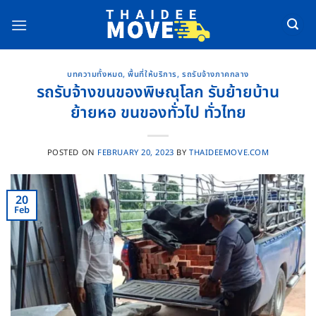
Skip
to
content
บทความทั้งหมด
,
พื้นที่ให้บริการ
,
รถรับจ้างภาคกลาง
รถรับจ้างขนของพิษณุโลก รับย้ายบ้าน
ย้ายหอ ขนของทั่วไป ทั่วไทย
POSTED ON
FEBRUARY 20, 2023
BY
THAIDEEMOVE.COM
20
Feb