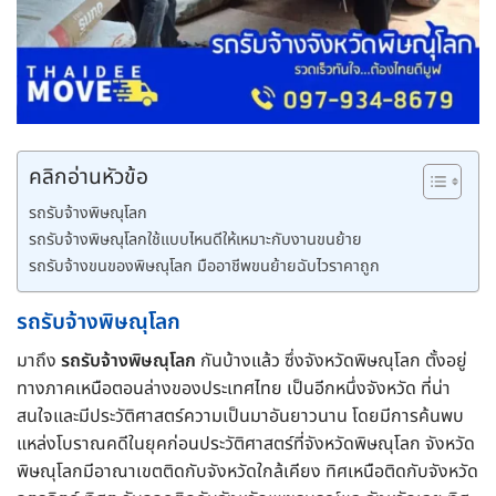
คลิกอ่านหัวข้อ
รถรับจ้างพิษณุโลก
รถรับจ้างพิษณุโลกใช้แบบไหนดีให้เหมาะกับงานขนย้าย
รถรับจ้างขนของพิษณุโลก มืออาชีพขนย้ายฉับไวราคาถูก
รถรับจ้างพิษณุโลก
มาถึง
รถรับจ้างพิษณุโลก
กันบ้างแล้ว ซึ่งจังหวัดพิษณุโลก ตั้งอยู่
ทางภาคเหนือตอนล่างของประเทศไทย เป็นอีกหนึ่งจังหวัด ที่น่า
สนใจและมีประวัติศาสตร์ความเป็นมาอันยาวนาน โดยมีการค้นพบ
แหล่งโบราณคดีในยุคก่อนประวัติศาสตร์ที่จังหวัดพิษณุโลก จังหวัด
พิษณุโลกมีอาณาเขตติดกับจังหวัดใกล้เคียง ทิศเหนือติดกับจังหวัด