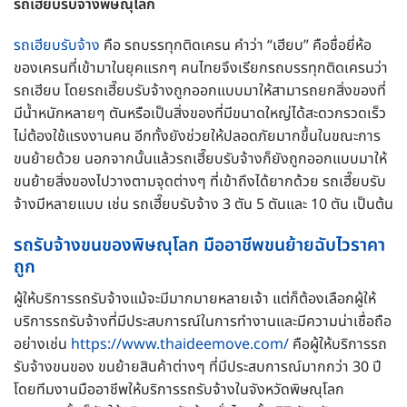
รถเฮียบรับจ้างพิษณุโลก
รถเฮียบรับจ้าง
คือ รถบรรทุกติดเครน คำว่า “เฮียบ” คือชื่อยี่ห้อ
ของเครนที่เข้ามาในยุคแรกๆ คนไทยจึงเรียกรถบรรทุกติดเครนว่า
รถเฮียบ โดยรถเฮี๊ยบรับจ้างถูกออกแบบมาให้สามารถยกสิ่งของที่
มีน้ำหนักหลายๆ ตันหรือเป็นสิ่งของที่มีขนาดใหญ่ได้สะดวกรวดเร็ว
ไม่ต้องใช้แรงงานคน อีกทั้งยังช่วยให้ปลอดภัยมากขึ้นในขณะการ
ขนย้ายด้วย นอกจากนั้นแล้วรถเฮี๊ยบรับจ้างก็ยังถูกออกแบบมาให้
ขนย้ายสิ่งของไปวางตามจุดต่างๆ ที่เข้าถึงได้ยากด้วย รถเฮี๊ยบรับ
จ้างมีหลายแบบ เช่น รถเฮี๊ยบรับจ้าง 3 ตัน 5 ตันและ 10 ตัน เป็นต้น
รถรับจ้างขนของพิษณุโลก มืออาชีพขนย้ายฉับไวราคา
ถูก
ผู้ให้บริการรถรับจ้างแม้จะมีมากมายหลายเจ้า แต่ก็ต้องเลือกผู้ให้
บริการรถรับจ้างที่มีประสบการณ์ในการทำงานและมีความน่าเชื่อถือ
อย่างเช่น
https://www.thaideemove.com/
คือผู้ให้บริการรถ
รับจ้างขนของ ขนย้ายสินค้าต่างๆ ที่มีประสบการณ์มากกว่า 30 ปี
โดยทีมงานมืออาชีพให้บริการรถรับจ้างในจังหวัดพิษณุโลก