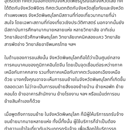
อุตรดิตถ์ ทิศตะวันออกติดกับจังหวัดเพชรบูรณ์และจังหวัดเลย ทิศ
ใต้ติดกับจังหวัดพิจิตร ทิศตะวันตกติดกับจังหวัดสุโขทัยและจังหวัด
กำแพงเพชร จังหวัดพิษณุโลกมีสถานที่ท่องเที่ยวมากมายที่น่า
สนใจ โดยเฉพาะสถานที่ท่องเที่ยวเชิงประวัติศาสตร์ นอกจากนั้นยัง
มีสถาบันการศึกษามากมายหลายแห่ง หลายวิทยาลัย อาทิเช่น
วิทยาลัยอาชีวศึกษาพิษณุโลก วิทยาลัยเทคนิคสองเเคว วิทยาลัย
สารพัดช่าง วิทยาลัยอาชีพนครไทย ฯลฯ
ในด้านของการขนส่งนั้น จังหวัดพิษณุโลกถือได้ว่าเป็นศูนย์กลาง
การคมนาคมของภูมิภาคอินโดจีน โดยเป็นจุดเชื่อมต่อระหว่างภาค
เหนือกับภาคกลาง รวมทั้งภาคเหนือกับภาคตะวันออกเฉียงเหนือ
ด้วย บางครั้งคุณอาจจะเห็นการขนย้ายในจังหวัดพิษณุโลกที่เกิดขึ้น
ตลอดเวลา ไม่ว่าจะเป็นการขนย้ายสิ่งของย้ายบ้าน ย้ายหอพัก ย้าย
คอนโด ย้ายอาคารสำนักงาน ย้ายโรงงาน ฯลฯ หรือแม้แต่การขน
ย้ายสินค้าเองก็ด้วย
เมื่อพูดถึงการขนย้าย ในจังหวัดพิษณุโลก ก็มีผู้ให้บริการรถรับจ้าง
ขนย้ายมากมายหลายแห่ง ทั้งนี้ทั้งนั้น ผู้ใช้บริการก็จำเป็นต้อง
ทำความเข้าใจเกี่ยวกับประเภทรถรับจ้าง เพื่อเลือกใช้บริการรถ