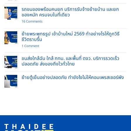
No
Comments
รถขนของพร้อมคนยก บริการรับจ้างย้ายบ้าน และยก
on
บริการ
ของหนัก ครบจบในที่เดียว
ขน
ย้าย
on
16 Comments
โซฟา
รถ
ย้าย
ขน
เฟอร์นิเจอร์
ของ
ย้ายพระพุทธรูป เข้าบ้านใหม่ 2569 ทำอย่างไรให้ถูกวิธี
ชิ้น
พร้อม
ชีวิตราบรื่น
ใหญ่
คนยก
ปลอดภัย
บริการ
on
1 Comment
ไร้
รับจ้าง
ย้าย
รอย
ย้าย
พระพุทธ
ขีด
บ้าน
รูป
ขนส่งใกล้ฉัน ใกล้ กทม. และพื้นที่ ตจว. บริการรวดเร็ว
ข่วน
และ
เข้า
ปลอดภัย ส่งของถึงไวทั่วไทย
ยก
บ้าน
ของ
ใหม่
No
หนัก
2569
Comments
ครบ
ทำ
ย้ายตู้เย็นอย่างปลอดภัย ทำยังไงไม่ให้คอมเพรสเซอร์พัง
on
จบ
อย่างไร
ขนส่ง
ใน
No
ให้
ใกล้
ที่
Comments
ถูก
ฉัน
เดียว
on
วิธี
ใกล้
ย้าย
ชีวิต
กทม.
ตู้
ราบ
และ
เย็น
รื่น
พื้นที่
อย่าง
ตจว.
ปลอดภัย
บริการ
ทำ
รวดเร็ว
ยัง
ปลอดภัย
ไง
ส่ง
ไม่
ของ
ให้
ถึง