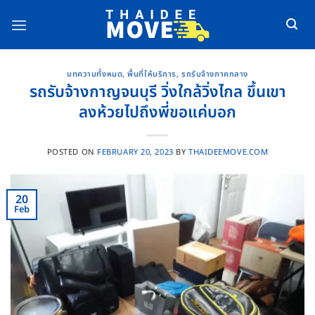
Skip
to
content
บทความทั้งหมด
,
พื้นที่ให้บริการ
,
รถรับจ้างภาคกลาง
รถรับจ้างกาญจนบุรี วิ่งใกล้วิ่งไกล ขึ้นเขา
ลงห้วยไปถึงพี่ขอแค่บอก
POSTED ON
FEBRUARY 20, 2023
BY
THAIDEEMOVE.COM
20
Feb