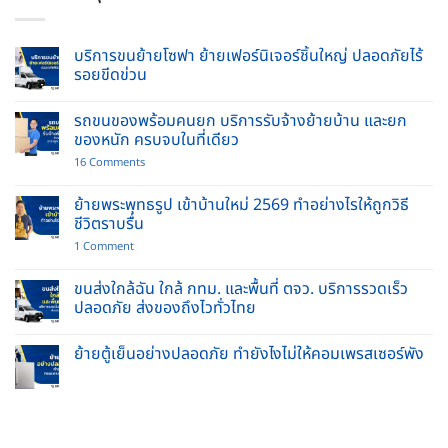
บริการขนย้ายโซฟา ย้ายเฟอร์นิเจอร์ชิ้นใหญ่ ปลอดภัยไร้
รอยขีดข่วน
No
Comments
รถขนของพร้อมคนยก บริการรับจ้างย้ายบ้าน และยก
on
บริการ
ของหนัก ครบจบในที่เดียว
ขน
ย้าย
on
16 Comments
โซฟา
รถ
ย้าย
ขน
เฟอร์นิเจอร์
ของ
ย้ายพระพุทธรูป เข้าบ้านใหม่ 2569 ทำอย่างไรให้ถูกวิธี
ชิ้น
พร้อม
ชีวิตราบรื่น
ใหญ่
คนยก
ปลอดภัย
บริการ
on
1 Comment
ไร้
รับจ้าง
ย้าย
รอย
ย้าย
พระพุทธ
ขีด
บ้าน
รูป
ขนส่งใกล้ฉัน ใกล้ กทม. และพื้นที่ ตจว. บริการรวดเร็ว
ข่วน
และ
เข้า
ปลอดภัย ส่งของถึงไวทั่วไทย
ยก
บ้าน
ของ
ใหม่
No
หนัก
2569
Comments
ครบ
ทำ
ย้ายตู้เย็นอย่างปลอดภัย ทำยังไงไม่ให้คอมเพรสเซอร์พัง
on
จบ
อย่างไร
ขนส่ง
ใน
No
ให้
ใกล้
ที่
Comments
ถูก
ฉัน
เดียว
on
วิธี
ใกล้
ย้าย
ชีวิต
กทม.
ตู้
ราบ
และ
เย็น
รื่น
พื้นที่