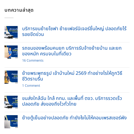
บทความล่าสุด
บริการขนย้ายโซฟา ย้ายเฟอร์นิเจอร์ชิ้นใหญ่ ปลอดภัยไร้
รอยขีดข่วน
No
Comments
รถขนของพร้อมคนยก บริการรับจ้างย้ายบ้าน และยก
on
บริการ
ของหนัก ครบจบในที่เดียว
ขน
ย้าย
on
16 Comments
โซฟา
รถ
ย้าย
ขน
เฟอร์นิเจอร์
ของ
ย้ายพระพุทธรูป เข้าบ้านใหม่ 2569 ทำอย่างไรให้ถูกวิธี
ชิ้น
พร้อม
ชีวิตราบรื่น
ใหญ่
คนยก
ปลอดภัย
บริการ
on
1 Comment
ไร้
รับจ้าง
ย้าย
รอย
ย้าย
พระพุทธ
ขีด
บ้าน
รูป
ขนส่งใกล้ฉัน ใกล้ กทม. และพื้นที่ ตจว. บริการรวดเร็ว
ข่วน
และ
เข้า
ปลอดภัย ส่งของถึงไวทั่วไทย
ยก
บ้าน
ของ
ใหม่
No
หนัก
2569
Comments
ครบ
ทำ
ย้ายตู้เย็นอย่างปลอดภัย ทำยังไงไม่ให้คอมเพรสเซอร์พัง
on
จบ
อย่างไร
ขนส่ง
ใน
No
ให้
ใกล้
ที่
Comments
ถูก
ฉัน
เดียว
on
วิธี
ใกล้