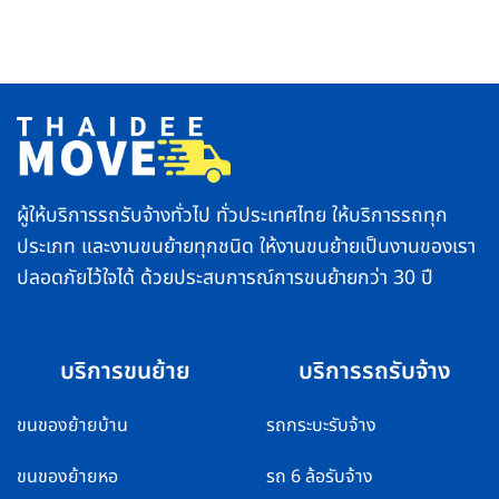
ย้าย
ชีวิต
กทม.
ตู้
ราบ
และ
เย็น
รื่น
พื้นที่
อย่าง
ตจว.
ปลอดภัย
บริการ
ทำ
รวดเร็ว
ยัง
ปลอดภัย
ไง
ส่ง
ไม่
ของ
ให้
ถึง
คอมเพรสเซอร์
ไว
พัง
ทั่ว
ไทย
ผู้ให้บริการรถรับจ้างทั่วไป ทั่วประเทศไทย ให้บริการรถทุก
ประเภท และงานขนย้ายทุกชนิด ให้งานขนย้ายเป็นงานของเรา
ปลอดภัยไว้ใจได้ ด้วยประสบการณ์การขนย้ายกว่า 30 ปี
บริการขนย้าย
บริการรถรับจ้าง
ขนของย้ายบ้าน
รถกระบะรับจ้าง
ขนของย้ายหอ
รถ 6 ล้อรับจ้าง