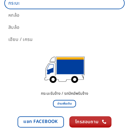
กระบะ
หกล้อ
สิบล้อ
เฮียบ / เครน
กระบะรับจ้าง / รถปิคอัพรับจ้าง
อ่านเพิ่มเติม
แชท FACEBOOK
โทรสอบถาม