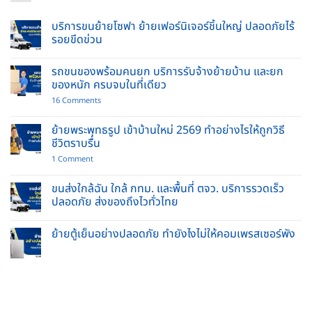
บริการขนย้ายโซฟา ย้ายเฟอร์นิเจอร์ชิ้นใหญ่ ปลอดภัยไร้
รอยขีดข่วน
No
Comments
รถขนของพร้อมคนยก บริการรับจ้างย้ายบ้าน และยก
on
บริการ
ของหนัก ครบจบในที่เดียว
ขน
ย้าย
on
16 Comments
โซฟา
รถ
ย้าย
ขน
เฟอร์นิเจอร์
ของ
ย้ายพระพุทธรูป เข้าบ้านใหม่ 2569 ทำอย่างไรให้ถูกวิธี
ชิ้น
พร้อม
ชีวิตราบรื่น
ใหญ่
คนยก
ปลอดภัย
บริการ
on
1 Comment
ไร้
รับจ้าง
ย้าย
รอย
ย้าย
พระพุทธ
ขีด
บ้าน
รูป
ขนส่งใกล้ฉัน ใกล้ กทม. และพื้นที่ ตจว. บริการรวดเร็ว
ข่วน
และ
เข้า
ปลอดภัย ส่งของถึงไวทั่วไทย
ยก
บ้าน
ของ
ใหม่
No
หนัก
2569
Comments
ครบ
ทำ
ย้ายตู้เย็นอย่างปลอดภัย ทำยังไงไม่ให้คอมเพรสเซอร์พัง
on
จบ
อย่างไร
ขนส่ง
ใน
No
ให้
ใกล้
ที่
Comments
ถูก
ฉัน
เดียว
on
วิธี
ใกล้
ย้าย
ชีวิต
กทม.
ตู้
ราบ
และ
เย็น
รื่น
พื้นที่
อย่าง
ตจว.
ปลอดภัย