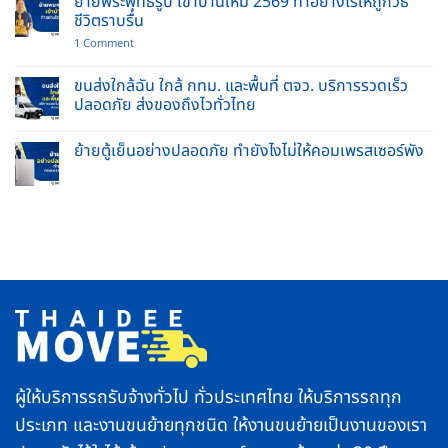
ย้ายพระพุทธรูป เข้าบ้านใหม่ 2569 ทำอย่างไรให้ถูกวิธี
ชิ้น
พร้อม
ชีวิตราบรื่น
ใหญ่
คนยก
ปลอดภัย
บริการ
on
1 Comment
ไร้
รับจ้าง
ย้าย
รอย
ย้าย
พระพุทธ
ขีด
บ้าน
รูป
ขนส่งใกล้ฉัน ใกล้ กทม. และพื้นที่ ตจว. บริการรวดเร็ว
ข่วน
และ
เข้า
ปลอดภัย ส่งของถึงไวทั่วไทย
ยก
บ้าน
ของ
ใหม่
No
หนัก
2569
Comments
ครบ
ทำ
ย้ายตู้เย็นอย่างปลอดภัย ทำยังไงไม่ให้คอมเพรสเซอร์พัง
on
จบ
อย่างไร
ขนส่ง
ใน
No
ให้
ใกล้
ที่
Comments
ถูก
ฉัน
เดียว
on
วิธี
ใกล้
ย้าย
ชีวิต
กทม.
ตู้
ราบ
และ
เย็น
รื่น
พื้นที่
อย่าง
ตจว.
ปลอดภัย
บริการ
ทำ
รวดเร็ว
ยัง
ปลอดภัย
ไง
ส่ง
ไม่
ของ
ให้
ถึง
คอมเพรสเซอร์
ไว
พัง
ทั่ว
ไทย
ผู้ให้บริการรถรับจ้างทั่วไป ทั่วประเทศไทย ให้บริการรถทุก
ประเภท และงานขนย้ายทุกชนิด ให้งานขนย้ายเป็นงานของเรา