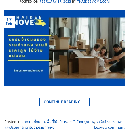
POSTED ON
FEBRUARY 17, 2023
BY
THAIDEEMOVE.COM
17
Feb
CONTINUE READING
→
Posted in
บทความทั้งหมด
,
พื้นที่ให้บริการ
,
รถรับจ้างกรุงเทพ
,
รถรับจ้างกรุงเทพ
และปริมณฑล
,
รถรับจ้างรามคําแหง
Leave a comment