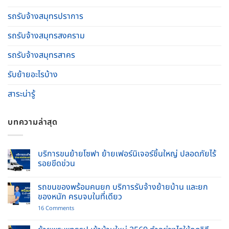
รถรับจ้างสมุทรปราการ
รถรับจ้างสมุทรสงคราม
รถรับจ้างสมุทรสาคร
รับย้ายอะไรบ้าง
สาระน่ารู้
บทความล่าสุด
บริการขนย้ายโซฟา ย้ายเฟอร์นิเจอร์ชิ้นใหญ่ ปลอดภัยไร้
รอยขีดข่วน
No
Comments
รถขนของพร้อมคนยก บริการรับจ้างย้ายบ้าน และยก
on
บริการ
ของหนัก ครบจบในที่เดียว
ขน
ย้าย
on
16 Comments
โซฟา
รถ
ย้าย
ขน
เฟอร์นิเจอร์
ของ