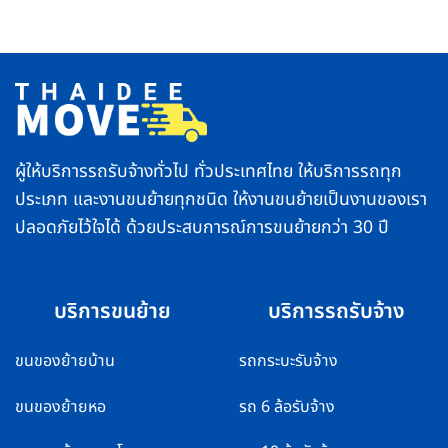
และ
เย็น
รื่น
พื้นที่
อย่าง
ตจว.
ปลอดภัย
บริการ
ทำ
รวดเร็ว
ยัง
ปลอดภัย
ไง
ส่ง
ไม่
ของ
ให้
ถึง
คอมเพรสเซอร์
ไว
พัง
ทั่ว
ไทย
ผู้ให้บริการรถรับจ้างทั่วไป ทั่วประเทศไทย ให้บริการรถทุก
ประเภท และงานขนย้ายทุกชนิด ให้งานขนย้ายเป็นงานของเรา
ปลอดภัยไว้ใจได้ ด้วยประสบการณ์การขนย้ายกว่า 30 ปี
บริการขนย้าย
บริการรถรับจ้าง
ขนของย้ายบ้าน
รถกระบะรับจ้าง
ขนของย้ายหอ
รถ 6 ล้อรับจ้าง