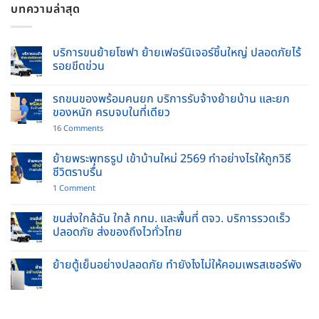
บทความล่าสุด
บริการขนย้ายโซฟา ย้ายเฟอร์นิเจอร์ชิ้นใหญ่ ปลอดภัยไร้
รอยขีดข่วน
No
Comments
รถขนของพร้อมคนยก บริการรับจ้างย้ายบ้าน และยก
on
บริการ
ของหนัก ครบจบในที่เดียว
ขน
ย้าย
on
16 Comments
โซฟา
รถ
ย้าย
ขน
เฟอร์นิเจอร์
ของ
ย้ายพระพุทธรูป เข้าบ้านใหม่ 2569 ทำอย่างไรให้ถูกวิธี
ชิ้น
พร้อม
ชีวิตราบรื่น
ใหญ่
คนยก
ปลอดภัย
บริการ
on
1 Comment
ไร้
รับจ้าง
ย้าย
รอย
ย้าย
พระพุทธ
ขีด
บ้าน
รูป
ขนส่งใกล้ฉัน ใกล้ กทม. และพื้นที่ ตจว. บริการรวดเร็ว
ข่วน
และ
เข้า
ปลอดภัย ส่งของถึงไวทั่วไทย
ยก
บ้าน
ของ
ใหม่
No
หนัก
2569
Comments
ครบ
ทำ
ย้ายตู้เย็นอย่างปลอดภัย ทำยังไงไม่ให้คอมเพรสเซอร์พัง
on
จบ
อย่างไร
ขนส่ง
ใน
No
ให้
ใกล้
ที่
Comments
ถูก
ฉัน
เดียว
on
วิธี
ใกล้
ย้าย
ชีวิต
กทม.
ตู้
ราบ