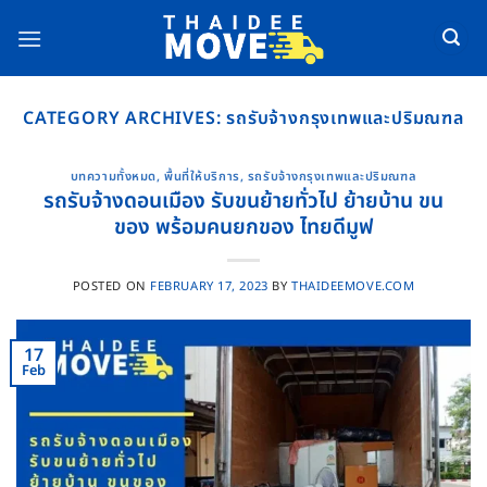
Skip
to
content
CATEGORY ARCHIVES:
รถรับจ้างกรุงเทพและปริมณฑล
บทความทั้งหมด
,
พื้นที่ให้บริการ
,
รถรับจ้างกรุงเทพและปริมณฑล
รถรับจ้างดอนเมือง รับขนย้ายทั่วไป ย้ายบ้าน ขน
ของ พร้อมคนยกของ ไทยดีมูฟ
POSTED ON
FEBRUARY 17, 2023
BY
THAIDEEMOVE.COM
17
Feb