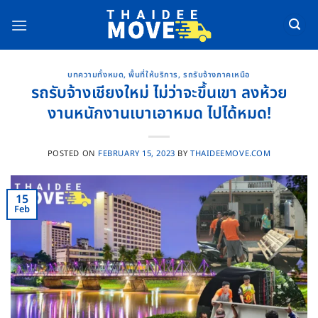
Skip
to
content
บทความทั้งหมด
,
พื้นที่ให้บริการ
,
รถรับจ้างภาคเหนือ
รถรับจ้างเชียงใหม่ ไม่ว่าจะขึ้นเขา ลงห้วย
งานหนักงานเบาเอาหมด ไปได้หมด!
POSTED ON
FEBRUARY 15, 2023
BY
THAIDEEMOVE.COM
15
Feb