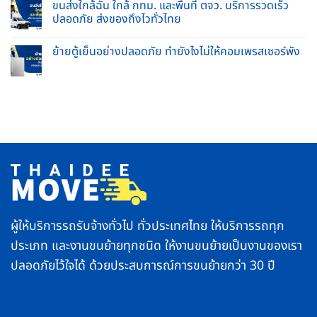
รูป
ขนส่งใกล้ฉัน ใกล้ กทม. และพื้นที่ ตจว. บริการรวดเร็ว
ข่วน
และ
เข้า
ปลอดภัย ส่งของถึงไวทั่วไทย
ยก
บ้าน
ของ
ใหม่
No
หนัก
2569
Comments
ครบ
ทำ
ย้ายตู้เย็นอย่างปลอดภัย ทำยังไงไม่ให้คอมเพรสเซอร์พัง
on
จบ
อย่างไร
ขนส่ง
ใน
No
ให้
ใกล้
ที่
Comments
ถูก
ฉัน
เดียว
on
วิธี
ใกล้
ย้าย
ชีวิต
กทม.
ตู้
ราบ
และ
เย็น
รื่น
พื้นที่
อย่าง
ตจว.
ปลอดภัย
บริการ
ทำ
รวดเร็ว
ยัง
ปลอดภัย
ไง
ส่ง
ไม่
ของ
ให้
ถึง
คอมเพรสเซอร์
ไว
พัง
ทั่ว
ไทย
ผู้ให้บริการรถรับจ้างทั่วไป ทั่วประเทศไทย ให้บริการรถทุก
ประเภท และงานขนย้ายทุกชนิด ให้งานขนย้ายเป็นงานของเรา
ปลอดภัยไว้ใจได้ ด้วยประสบการณ์การขนย้ายกว่า 30 ปี