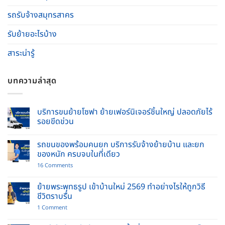
รถรับจ้างสมุทรสาคร
รับย้ายอะไรบ้าง
สาระน่ารู้
บทความล่าสุด
บริการขนย้ายโซฟา ย้ายเฟอร์นิเจอร์ชิ้นใหญ่ ปลอดภัยไร้
รอยขีดข่วน
No
Comments
รถขนของพร้อมคนยก บริการรับจ้างย้ายบ้าน และยก
on
บริการ
ของหนัก ครบจบในที่เดียว
ขน
ย้าย
on
16 Comments
โซฟา
รถ
ย้าย
ขน
เฟอร์นิเจอร์
ของ
ย้ายพระพุทธรูป เข้าบ้านใหม่ 2569 ทำอย่างไรให้ถูกวิธี
ชิ้น
พร้อม
ชีวิตราบรื่น
ใหญ่
คนยก
ปลอดภัย
บริการ
on
1 Comment
ไร้
รับจ้าง
ย้าย
รอย
ย้าย
พระพุทธ
ขีด
บ้าน