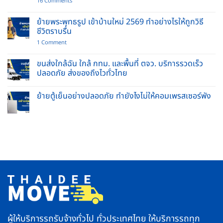
on
16 Comments
โซฟา
รถ
ย้าย
ขน
เฟอร์นิเจอร์
ของ
ย้ายพระพุทธรูป เข้าบ้านใหม่ 2569 ทำอย่างไรให้ถูกวิธี
ชิ้น
พร้อม
ชีวิตราบรื่น
ใหญ่
คนยก
ปลอดภัย
บริการ
on
1 Comment
ไร้
รับจ้าง
ย้าย
รอย
ย้าย
พระพุทธ
ขีด
บ้าน
รูป
ขนส่งใกล้ฉัน ใกล้ กทม. และพื้นที่ ตจว. บริการรวดเร็ว
ข่วน
และ
เข้า
ปลอดภัย ส่งของถึงไวทั่วไทย
ยก
บ้าน
ของ
ใหม่
No
หนัก
2569
Comments
ครบ
ทำ
ย้ายตู้เย็นอย่างปลอดภัย ทำยังไงไม่ให้คอมเพรสเซอร์พัง
on
จบ
อย่างไร
ขนส่ง
ใน
No
ให้
ใกล้
ที่
Comments
ถูก
ฉัน
เดียว
on
วิธี
ใกล้
ย้าย
ชีวิต
กทม.
ตู้
ราบ
และ
เย็น
รื่น
พื้นที่
อย่าง
ตจว.
ปลอดภัย
บริการ
ทำ
รวดเร็ว
ยัง
ปลอดภัย
ไง
ส่ง
ไม่
ของ
ให้
ถึง
คอมเพรสเซอร์
ไว
พัง
ทั่ว
ไทย
ผู้ให้บริการรถรับจ้างทั่วไป ทั่วประเทศไทย ให้บริการรถทุก