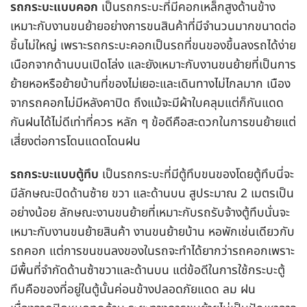
รถกระบะแบบคอก
เป็นรถกระบะที่มีคอกเหล็กสูงด้านข้าง
เหมาะกับงานขนย้ายอย่างการขนสินค้าที่มีจำนวนมากขนาดต่อ
ชิ้นไม่ใหญ่ เพราะรถกระบะคอกเป็นรถที่ขนของขึ้นลงรถได้ง่าย
เนือกจากด้านบนเปิดโล่ง และยังเหมาะกับงานขนย้ายที่เป็นการ
ย้ายหอหรือย้ายบ้านที่ของไม่เยอะและเดินทางไม่ไกลมาก เนือง
จากรถคอกไม่มีหลังคาปิด ถึงแม้จะมีผ้าใบคลุมแต่ก็กันแดด
กันฝนได้ไม่ดีเท่าที่ควร หลัก ๆ ข้อดีคือสะดวกในการขนย้ายแต่
เสี่ยงต่อการโดนแดดโดนฝน
รถกระบะแบบตู้ทึบ
เป็นรถกระบะที่มีตู้ทึบขนของโดยตู้ทึบนี่จะ
มีลักษณะปิดด้านซ้าย ขวา และด้านบน สูประมาณ 2 เมตรเป็น
อย่างน้อย ลักษณะงานขนย้ายที่เหมาะกับรถรับจ้างตู้ทึบนั่นจะ
เหมาะกับงานขนย้ายสินค้า งานขนย้ายบ้าน หอพักเช่นเดียวกับ
รถคอก แต่การขนขนลงของในรถจะทำได้ยากว่ารถคอกเพราะ
มีพื้นที่จำกัดด้านซ้าขวาและด้านบน แต่ข้อดีในการใช้กระบะตู้
ทึบคือของที่อยู่ในตู้นั้นค่อนข้างปลอดภัยแดด ลม ฝน