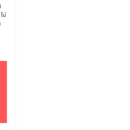
้
ไม่
น