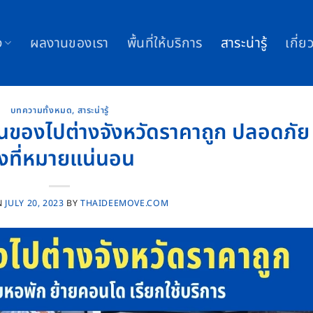
ง
ผลงานของเรา
พื้นที่ให้บริการ
สาระน่ารู้
เกี่ย
บทความทั้งหมด
,
สาระน่ารู้
ขนของไปต่างจังหวัดราคาถูก ปลอดภัย
ึงที่หมายแน่นอน
N
JULY 20, 2023
BY
THAIDEEMOVE.COM