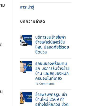
วาม
สาระน่ารู้
บทความล่าสุด
บริการขนย้ายโซฟา
ย้ายเฟอร์นิเจอร์ชิ้น
ต่
ใหญ่ ปลอดภัยไร้รอย
ขีดข่วน
No
Comments
รถขนของพร้อมคน
on
บริการ
ยก บริการรับจ้างย้าย
ขน
บ้าน และยกของหนัก
ย้าย
โซฟา
ครบจบในที่เดียว
ย้าย
เฟอร์นิเจอร์
on
16 Comments
ชิ้น
รถ
ใน
ใหญ่
ขน
ปลอดภัย
ย้ายพระพุทธรูป เข้า
ของ
ไร้
พร้อม
บ้านใหม่ 2569 ทำ
รอย
คนยก
ขีด
อย่างไรให้ถูกวิธี ชีวิต
บริการ