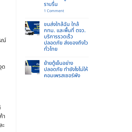
ข่วน
รับจ้าง
ราบรื่น
ย้าย
บ้าน
on
1 Comment
และ
ย้าย
ยก
พระพุทธ
ของ
ขนส่งใกล้ฉัน ใกล้
รูป
หนัก
เข้า
กทม. และพื้นที่ ตจว.
ครบ
บ้าน
จบ
บริการรวดเร็ว
ใหม่
ใน
รณ์
2569
ปลอดภัย ส่งของถึงไว
ที่
ทำ
เดียว
ทั่วไทย
อย่างไร
ให้
No
ถูก
Comments
วิธี
ย้ายตู้เย็นอย่าง
on
ชีวิต
จุด
ขนส่ง
ปลอดภัย ทำยังไงไม่ให้
ราบ
ใกล้
รื่น
คอมเพรสเซอร์พัง
ฉัน
ใกล้
No
กทม.
Comments
และ
on
พื้นที่
ย้าย
ตจว.
ตู้
บริการ
เย็น
รวดเร็ว
้
อย่าง
ปลอดภัย
ปลอดภัย
ส่ง
ค้า
ทำ
ของ
ยัง
ถึง
ไง
ละ
ไว
ไม่
ทั่ว
ให้