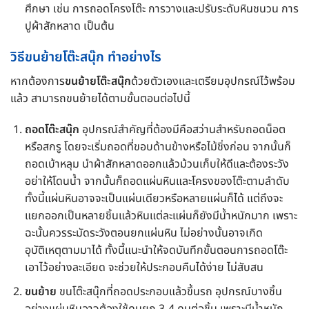
ศึกษา เช่น การถอดโครงโต๊ะ การวางและปรับระดับหินชนวน การ
ปูผ้าสักหลาด เป็นต้น
วิธีขนย้ายโต๊ะสนุ๊ก ทำอย่างไร
หากต้องการ
ขนย้ายโต๊ะสนุ๊ก
ด้วยตัวเองและเตรียมอุปกรณ์ไว้พร้อม
แล้ว สามารถขนย้ายได้ตามขั้นตอนต่อไปนี้
ถอดโต๊ะสนุ๊ก
อุปกรณ์สำคัญที่ต้องมีคือสว่านสำหรับถอดน็อต
หรือสกรู โดยจะเริ่มถอดที่ขอบด้านข้างหรือไม้ชิ่งก่อน จากนั้นก็
ถอดเบ้าหลุม นำผ้าสักหลาดออกแล้วม้วนเก็บให้ดีและต้องระวัง
อย่าให้โดนน้ำ จากนั้นก็ถอดแผ่นหินและโครงของโต๊ะตามลำดับ
ทั้งนี้แผ่นหินอาจจะเป็นแผ่นเดียวหรือหลายแผ่นก็ได้ แต่ถึงจะ
แยกออกเป็นหลายชิ้นแล้วหินแต่ละแผ่นก็ยังมีน้ำหนักมาก เพราะ
ฉะนั้นควรระมัดระวังตอนยกแผ่นหิน ไม่อย่างนั้นอาจเกิด
อุบัติเหตุตามมาได้ ทั้งนี้แนะนำให้จดบันทึกขั้นตอนการถอดโต๊ะ
เอาไว้อย่างละเอียด จะช่วยให้ประกอบคืนได้ง่าย ไม่สับสน
ขนย้าย
ขนโต๊ะสนุ๊กที่ถอดประกอบแล้วขึ้นรถ อุปกรณ์บางชิ้น