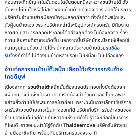
ก่อนอาจเกิดปัญหาในขั้นตอนใดขั้นตอนหนึ่งระหว่างขนย้ายได้ ดัง
นั้นหากไม่มั่นใจหรือไม่สะดวกขนย้ายด้วยตัวเอง ควรเลือกใช้บริการ
บริษัทรับจ้างขนย้ายมืออาชีพจะปลอดภัยกว่า ทั้งกับโต๊ะสนุ๊กและ
ตัวผู้ขนย้ายเอง เพราะบริษัทเหล่านี้จะมีอุปกรณ์ครบครัน มีทีมงาน
หลายคน สามารถถอดประกอบได้อย่างถูกต้อง ไม่ต้องกังวลเรื่อง
ความเสียหายที่อาจจะเกิดขึ้น นอกจากนี้บริษัทมักจะมีรถให้เลือกใช้
หลายรูปแบบด้วย ถ้ามีโต๊ะสนุ๊กหลายตัวจะขนย้ายด้วย
รถ6ล้อ
รับจ้าง
ก็ทำได้ ไม่ต้องขนย้ายหลายรอบ ไม่เหนื่อย ไม่เปลืองแลง
ง่ายต่อการขนย้ายโต๊ะสนุ๊ก เลือกใช้บริการรถรับจ้าง
ไทยดีมูฟ
เนื่องจากการ
ขนย้ายโต๊ะสนุ๊ก
นั้นต้องถอดประกอบทั้งยังต้องยก
แผ่นหิน ดังนั้นจึงเป็นงานยากหากต้องทำด้วยตัวเอง โดยเฉพาะ
อย่างยิ่งถ้าไม่มีประสบการณ์มาก่อน เพราะฉะนั้นการเลือกใช้บริการ
รถรับจ้างขนย้ายอาจเป็นทางออกที่ดี บริษัทที่บริการรับจ้างขนของ
ย้ายของนั้นก็มีอยู่ด้วยกันหลายแห่ง แต่ถ้าไม่รู้ว่าจะเลือกใช้บริการ
ที่ไหนดี เราขอแนะนำให้รู้จักกับ
Thaideemove
บริษัทรับจ้างขน
ย้ายมืออาชีพที่มาพร้อมกับบริการครบวงจร อาทิ