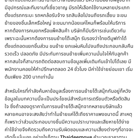
ย้ายที่เปิดให้บริการมานานกว่าสามสิบแล้ว มีความมืออาชีพสูงมาก
มีอุปกรณ์และทีมงานที่เชี่ยวชาญ มีรถให้เลือกใช้งานหลายประเภท
ตั้งแต่รถกระบะ รถหกล้อรับจ้าง รถสิบล้อไปจนถึงรถเฮี้ยบ จะขน
ย้ายของชิ้นเล็กหรือใหญ่ จะขนมากน้อยแค่ไหนก็พร้อมให้บริการ
หากต้องการคนยกหรือแพ็คสินค้า บริษัทก็มีบริการเช่นเดียวกัน
เพราะฉะนั้นหากต้องการขนย้ายโต๊ะสนุ๊ก รับรองว่าไทยดีมูฟทำได้
ตั้งแต่ถอดแยกชิ้นส่วน ขนย้าย ยกแผ่นหินไปจนถึงประกอบกลับคืน
รวดเร็ว ปลอดภัย มีประกันการขนย้ายเพิ่มความมั่นใจให้กับลูกค้า
หากสนใจก็สามารถติดต่อสอบถามข้อมูลเพิ่มเติมกันเข้าไปได้เลย มี
พนักงานคอยให้คำปรึกษาตลอด 24 ชั่วโมง มีค่าใช้จ่ายย่อมเยา เริ่ม
ต้นเพียง 200 บาทเท่านั้น
สำหรับใครที่กำลังค้นหาข้อมูลเรื่องการขนย้ายโต๊ะสนุ๊กกันอยู่ก็หวัง
ข้อมูลในบทความนี้จะเป็นประโยชน์สำหรับการเตรียมตัวหรือตัดสิน
ใจ ซึ่งถ้าลองดูราคาในการขนย้ายโต๊ะสนุ๊กจากหลายบริษัทแล้ว
หลายคนอาจจะสงสัยว่าทำไมย้ายแค่โต๊ะถึงราคาแพงขนาดนี้ สาเหตุ
ก็เพราะว่าส่วนประกอบบางชิ้นมีความเปราะบางและเสียหายได้ง่าย
ค่าใช้จ่ายจึงคิดรวมถึงความรับผิดชอบและความเสี่ยงต่างๆที่อาจจะ
เกิดขึ้นนั่นเอง อย่างไรก็ตาม
Thaideemove
คำนวณราคาตาม