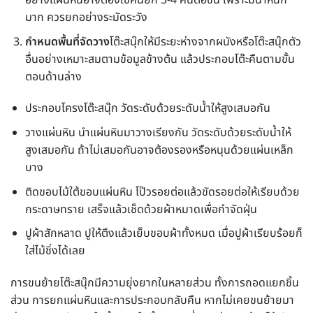
อย่างแผ่นหินอาจต้องใช้คนยก 3-4 คนต่อชิ้น เพราะมีน้ำหนัก
มาก ควรยกอย่างระมัดระวัง
กำหนดพื้นที่จัดวาง
โต๊ะสนุ๊กให้มีระยะห่างจากผนังหรือโต๊ะสนุ๊กตัว
อื่นอย่างเหมาะสมตามข้อมูลข้างต้น แล้วประกอบโต๊ะคืนตามขั้น
ตอนด้านล่าง
ประกอบโครงโต๊ะสนุ๊ก วัดระดับด้วยระดับน้ำให้สูงเสมอกัน
วางแผ่นหิน นำแผ่นหินมาวางเรียงกัน วัดระดับด้วยระดับน้ำให้
สูงเสมอกัน ถ้าไม่เสมอกันอาจต้องรองหรือหนุนด้วยแผ่นเหล็ก
บาง
ติดขอบไม้ใต้ขอบแผ่นหิน โป๊วรอยต่อแล้วขัดรอยต่อให้เรียบด้วย
กระดาษทราย เสร็จแล้วเช็ดด้วยผ้าหมาดเพื่อกำจัดฝุ่น
ปูผ้าสักหลาด ปูให้ตึงแล้วเย็บขอบผ้าทั้งหมด เมื่อปูผ้าเรียบร้อยก็
ใส่ไม้ชิ่งได้เลย
การขนย้ายโต๊ะสนุ๊กมีความยุ่งยากในหลายส่วน ทั้งการถอดแยกชิ้น
ส่วน การยกแผ่นหินและการประกอบกลับคืน หากไม่เคยขนย้ายมา