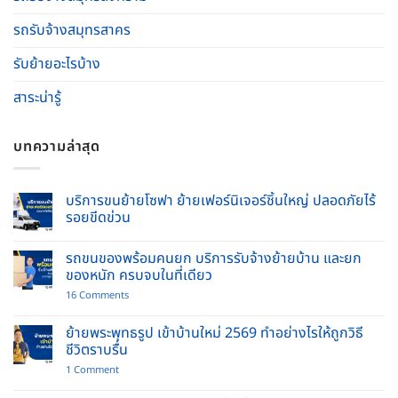
รถรับจ้างสมุทรสาคร
รับย้ายอะไรบ้าง
สาระน่ารู้
บทความล่าสุด
บริการขนย้ายโซฟา ย้ายเฟอร์นิเจอร์ชิ้นใหญ่ ปลอดภัยไร้
รอยขีดข่วน
No
Comments
รถขนของพร้อมคนยก บริการรับจ้างย้ายบ้าน และยก
on
บริการ
ของหนัก ครบจบในที่เดียว
ขน
ย้าย
on
16 Comments
โซฟา
รถ
ย้าย
ขน
เฟอร์นิเจอร์
ของ
ย้ายพระพุทธรูป เข้าบ้านใหม่ 2569 ทำอย่างไรให้ถูกวิธี
ชิ้น
พร้อม
ชีวิตราบรื่น
ใหญ่
คนยก
ปลอดภัย
บริการ
on
1 Comment
ไร้
รับจ้าง
ย้าย
รอย
ย้าย
พระพุทธ
ขีด