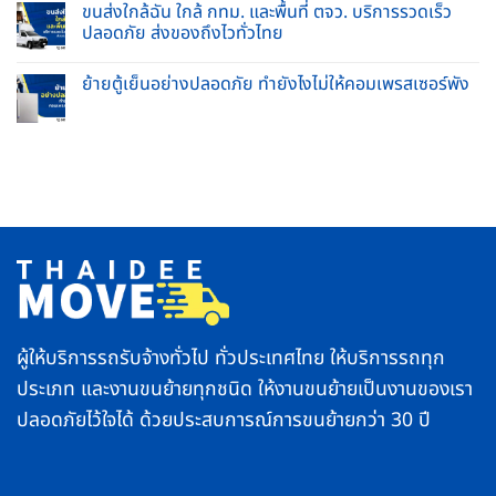
บ้าน
รูป
ขนส่งใกล้ฉัน ใกล้ กทม. และพื้นที่ ตจว. บริการรวดเร็ว
ข่วน
และ
เข้า
ปลอดภัย ส่งของถึงไวทั่วไทย
ยก
บ้าน
ของ
ใหม่
No
หนัก
2569
Comments
ครบ
ทำ
ย้ายตู้เย็นอย่างปลอดภัย ทำยังไงไม่ให้คอมเพรสเซอร์พัง
on
จบ
อย่างไร
ขนส่ง
ใน
No
ให้
ใกล้
ที่
Comments
ถูก
ฉัน
เดียว
on
วิธี
ใกล้
ย้าย
ชีวิต
กทม.
ตู้
ราบ
และ
เย็น
รื่น
พื้นที่
อย่าง
ตจว.
ปลอดภัย
บริการ
ทำ
รวดเร็ว
ยัง
ปลอดภัย
ไง
ส่ง
ไม่
ของ
ให้
ถึง
คอมเพรสเซอร์
ไว
พัง
ทั่ว
ไทย
ผู้ให้บริการรถรับจ้างทั่วไป ทั่วประเทศไทย ให้บริการรถทุก
ประเภท และงานขนย้ายทุกชนิด ให้งานขนย้ายเป็นงานของเรา
ปลอดภัยไว้ใจได้ ด้วยประสบการณ์การขนย้ายกว่า 30 ปี