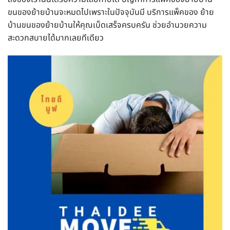
ขนของย้ายบ้านจะหมดไปเพราะในปัจจุบันมี บริการแพ็คของ ย้าย
บ้านขนของย้ายบ้านให้คุณเบ็ดเสร็จครบครัน ช่วยอำนวยความ
สะดวกสบายได้มากเลยทีเดียว