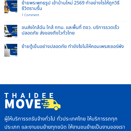
เฟอร์นิเจอร์
ของ
ย้ายพระพุทธรูป เข้าบ้านใหม่ 2569 ทำอย่างไรให้ถูกวิธี
ชิ้น
พร้อม
ชีวิตราบรื่น
ใหญ่
คนยก
ปลอดภัย
บริการ
on
1 Comment
ไร้
รับจ้าง
ย้าย
รอย
ย้าย
พระพุทธ
ขีด
บ้าน
รูป
ขนส่งใกล้ฉัน ใกล้ กทม. และพื้นที่ ตจว. บริการรวดเร็ว
ข่วน
และ
เข้า
ปลอดภัย ส่งของถึงไวทั่วไทย
ยก
บ้าน
ของ
ใหม่
No
หนัก
2569
Comments
ครบ
ทำ
ย้ายตู้เย็นอย่างปลอดภัย ทำยังไงไม่ให้คอมเพรสเซอร์พัง
on
จบ
อย่างไร
ขนส่ง
ใน
No
ให้
ใกล้
ที่
Comments
ถูก
ฉัน
เดียว
on
วิธี
ใกล้
ย้าย
ชีวิต
กทม.
ตู้
ราบ
และ
เย็น
รื่น
พื้นที่
อย่าง
ตจว.
ปลอดภัย
บริการ
ทำ
รวดเร็ว
ยัง
ปลอดภัย
ไง
ส่ง
ไม่
ของ
ให้
ถึง
คอมเพรสเซอร์
ไว
พัง
ทั่ว
ไทย
ผู้ให้บริการรถรับจ้างทั่วไป ทั่วประเทศไทย ให้บริการรถทุก
ประเภท และงานขนย้ายทุกชนิด ให้งานขนย้ายเป็นงานของเรา