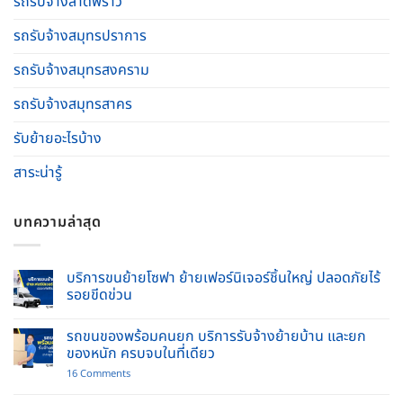
รถรับจ้างลาดพร้าว
รถรับจ้างสมุทรปราการ
รถรับจ้างสมุทรสงคราม
รถรับจ้างสมุทรสาคร
รับย้ายอะไรบ้าง
สาระน่ารู้
บทความล่าสุด
บริการขนย้ายโซฟา ย้ายเฟอร์นิเจอร์ชิ้นใหญ่ ปลอดภัยไร้
รอยขีดข่วน
No
Comments
รถขนของพร้อมคนยก บริการรับจ้างย้ายบ้าน และยก
on
บริการ
ของหนัก ครบจบในที่เดียว
ขน
ย้าย
on
16 Comments
โซฟา
รถ
ย้าย
ขน