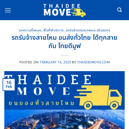
Skip
to
content
บทความทั้งหมด
,
พื้นที่ให้บริการ
,
รถรับจ้างกรุงเทพและปริมณฑล
รถรับจ้างสายไหม ขนส่งทั่วไทย ได้ทุกสาย
กับ ไทยดีมูฟ
POSTED ON
FEBRUARY 16, 2023
BY
THAIDEEMOVE.COM
16
Feb