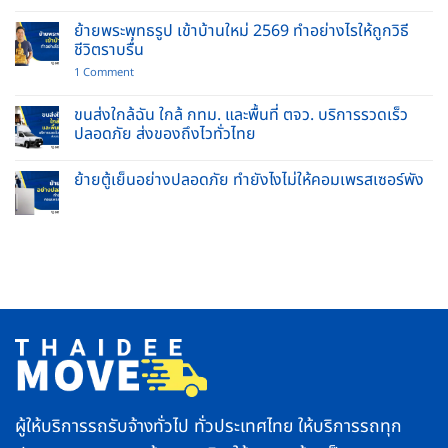
รถ
ย้าย
ขน
เฟอร์นิเจอร์
ของ
ย้ายพระพุทธรูป เข้าบ้านใหม่ 2569 ทำอย่างไรให้ถูกวิธี
ชิ้น
พร้อม
ชีวิตราบรื่น
ใหญ่
คนยก
ปลอดภัย
บริการ
on
1 Comment
ไร้
รับจ้าง
ย้าย
รอย
ย้าย
พระพุทธ
ขีด
บ้าน
รูป
ขนส่งใกล้ฉัน ใกล้ กทม. และพื้นที่ ตจว. บริการรวดเร็ว
ข่วน
และ
เข้า
ปลอดภัย ส่งของถึงไวทั่วไทย
ยก
บ้าน
ของ
ใหม่
No
หนัก
2569
Comments
ครบ
ทำ
ย้ายตู้เย็นอย่างปลอดภัย ทำยังไงไม่ให้คอมเพรสเซอร์พัง
on
จบ
อย่างไร
ขนส่ง
ใน
No
ให้
ใกล้
ที่
Comments
ถูก
ฉัน
เดียว
on
วิธี
ใกล้
ย้าย
ชีวิต
กทม.
ตู้
ราบ
และ
เย็น
รื่น
พื้นที่
อย่าง
ตจว.
ปลอดภัย
บริการ
ทำ
รวดเร็ว
ยัง
ปลอดภัย
ไง
ส่ง
ไม่
ของ
ให้
ถึง
คอมเพรสเซอร์
ไว
พัง
ทั่ว
ไทย
ผู้ให้บริการรถรับจ้างทั่วไป ทั่วประเทศไทย ให้บริการรถทุก