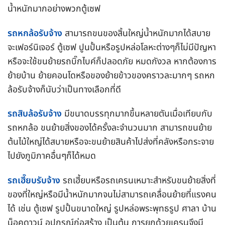
น้ำหนักมากอย่างพวกตู้เซฟ
รถหกล้อรับจ้าง
สามารถขนของสิ้นใหญ่น้ำหนักมากได้สบาย
จะเฟอร์นิเจอร์ ตู้เซฟ ปูนปั้นหรือรูปหล่อโลหะต่างๆก็ไม่มีปัญหา
หรือจะใช้ขนย้ายรถบิ๊กไบค์ก็ปลอดภัย หมดกังวล หากต้องการ
ย้ายบ้าน ย้ายคอนโดหรือของย้ายข้าวของคราวละมากๆ รถหก
ล้อรับจ้างก็นับว่าเป็นทางเลือกที่ดี
รถสิบล้อรับจ้าง
มีขนาดบรรทุกมากขึ้นหลายตันเมื่อเทียบกับ
รถหกล้อ ขนย้ายสิ่งของได้ครั้งละจำนวนมาก สามารถขนย้าย
ต้นไม้ใหญ่ได้สบายหรือจะขนย้ายสินค้าไปส่งที่คลังหรือกระจาย
ไปยังภูมิภาคอื่นๆก็ได้หมด
รถเฮี๊ยบรับจ้าง
รถเฮี้ยบหรือรถเครนเหมาะสำหรับขนย้ายสิ่งที่
ของที่ใหญ่หรือมีน้ำหนักมากจนไม่สามารถเคลื่อนย้ายที่แรงคน
ได้ เช่น ตู้เซฟ รูปปั้นขนาดใหญ่ รูปหล่อพระพุทธรูป ศาลา บ้าน
น็อคดาวน์ อุปกรณ์ก่อสร้าง เป็นต้น การยกด้วยเครนจึงมี