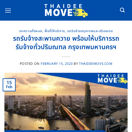
Skip
to
content
บทความทั้งหมด
,
พื้นที่ให้บริการ
,
รถรับจ้างกรุงเทพและปริมณฑล
รถรับจ้างสะพานควาย พร้อมให้บริการรถ
รับจ้างทั่วปริมณฑล กรุงเทพมหานครฯ
POSTED ON
FEBRUARY 15, 2023
BY
THAIDEEMOVE.COM
15
Feb