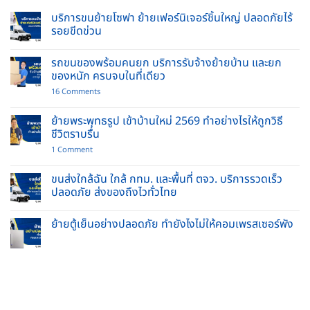
บริการขนย้ายโซฟา ย้ายเฟอร์นิเจอร์ชิ้นใหญ่ ปลอดภัยไร้
รอยขีดข่วน
No
Comments
รถขนของพร้อมคนยก บริการรับจ้างย้ายบ้าน และยก
on
บริการ
ของหนัก ครบจบในที่เดียว
ขน
ย้าย
on
16 Comments
โซฟา
รถ
ย้าย
ขน
เฟอร์นิเจอร์
ของ
ย้ายพระพุทธรูป เข้าบ้านใหม่ 2569 ทำอย่างไรให้ถูกวิธี
ชิ้น
พร้อม
ชีวิตราบรื่น
ใหญ่
คนยก
ปลอดภัย
บริการ
on
1 Comment
ไร้
รับจ้าง
ย้าย
รอย
ย้าย
พระพุทธ
ขีด
บ้าน
รูป
ขนส่งใกล้ฉัน ใกล้ กทม. และพื้นที่ ตจว. บริการรวดเร็ว
ข่วน
และ
เข้า
ปลอดภัย ส่งของถึงไวทั่วไทย
ยก
บ้าน
ของ
ใหม่
No
หนัก
2569
Comments
ครบ
ทำ
ย้ายตู้เย็นอย่างปลอดภัย ทำยังไงไม่ให้คอมเพรสเซอร์พัง
on
จบ
อย่างไร
ขนส่ง
ใน
No
ให้
ใกล้
ที่
Comments
ถูก
ฉัน
เดียว
on
วิธี
ใกล้
ย้าย
ชีวิต
กทม.
ตู้
ราบ
และ
เย็น
รื่น
พื้นที่
อย่าง
ตจว.
ปลอดภัย
บริการ