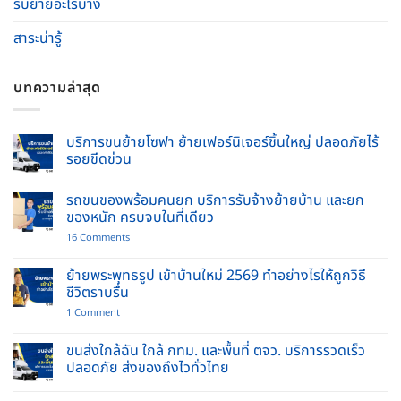
รับย้ายอะไรบ้าง
สาระน่ารู้
บทความล่าสุด
บริการขนย้ายโซฟา ย้ายเฟอร์นิเจอร์ชิ้นใหญ่ ปลอดภัยไร้
รอยขีดข่วน
No
Comments
รถขนของพร้อมคนยก บริการรับจ้างย้ายบ้าน และยก
on
บริการ
ของหนัก ครบจบในที่เดียว
ขน
ย้าย
on
16 Comments
โซฟา
รถ
ย้าย
ขน
เฟอร์นิเจอร์
ของ
ย้ายพระพุทธรูป เข้าบ้านใหม่ 2569 ทำอย่างไรให้ถูกวิธี
ชิ้น
พร้อม
ชีวิตราบรื่น
ใหญ่
คนยก
ปลอดภัย
บริการ
on
1 Comment
ไร้
รับจ้าง
ย้าย
รอย
ย้าย
พระพุทธ
ขีด
บ้าน
รูป
ขนส่งใกล้ฉัน ใกล้ กทม. และพื้นที่ ตจว. บริการรวดเร็ว
ข่วน
และ
เข้า
ปลอดภัย ส่งของถึงไวทั่วไทย
ยก
บ้าน
ของ
ใหม่
No
หนัก
2569
Comments
ครบ