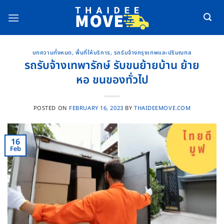
Skip
to
content
บทความทั้งหมด
,
พื้นที่ให้บริการ
,
รถรับจ้างกรุงเทพและปริมณฑล
รถรับจ้างเทพารักษ์ รับขนย้ายบ้าน ย้าย
หอ ขนของทั่วไป
POSTED ON
FEBRUARY 16, 2023
BY
THAIDEEMOVE.COM
16
Feb