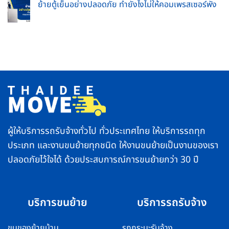
ทำ
ย้ายตู้เย็นอย่างปลอดภัย ทำยังไงไม่ให้คอมเพรสเซอร์พัง
on
จบ
อย่างไร
ขนส่ง
ใน
No
ให้
ใกล้
ที่
Comments
ถูก
ฉัน
เดียว
on
วิธี
ใกล้
ย้าย
ชีวิต
กทม.
ตู้
ราบ
และ
เย็น
รื่น
พื้นที่
อย่าง
ตจว.
ปลอดภัย
บริการ
ทำ
รวดเร็ว
ยัง
ปลอดภัย
ไง
ส่ง
ไม่
ของ
ให้
ถึง
คอมเพรสเซอร์
ไว
พัง
ทั่ว
ไทย
ผู้ให้บริการรถรับจ้างทั่วไป ทั่วประเทศไทย ให้บริการรถทุก
ประเภท และงานขนย้ายทุกชนิด ให้งานขนย้ายเป็นงานของเรา
ปลอดภัยไว้ใจได้ ด้วยประสบการณ์การขนย้ายกว่า 30 ปี
บริการขนย้าย
บริการรถรับจ้าง
ขนของย้ายบ้าน
รถกระบะรับจ้าง