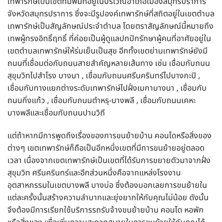
เทพารักษ์เป็นเขตที่มีพื้นที่อยู่ในบริเวณอำเภอเมืองสมุทรปราการ
จังหวัดสมุทรปราการ ซึ่งจะมีรูปองค์เทพารักษ์ที่สถิตอยู่ในเขตตำบล
เทพารักษ์เป็นสัญลักษณ์ประจำตำบล โดยตราสัญลักษณ์นี้หมายถึง
เทพผู้ทรงอิทธิ์ฤทธิ์ ที่ค่อยเป็นผู้ดูแลปกปักรักษาผู้คนที่อาศัยอยู่ใน
เขตตำบลเทพารักษ์ให้ร่มเย็นเป็นสุข อีกทั้งเขตย่านเทพารักษ์ยังมี
ถนนที่เชื่อมต่อกับถนนสายสำคัญหลายเส้นทาง เช่น เชื่อมกับถนน
สุขุมวิทไปสำโรง บางนา , เชื่อมกับถนนศรีนครินทร์ไปบางกะปิ ,
เชื่อมกับทางแยกต่างระดับเทพารักษ์ไปฝั่งเมกาบางนา , เชื่อมกับ
ถนนกิ่งแก้ว , เชื่อมกับถนนตำหรุ-บางพลี , เชื่อมกับถนนเคหะ
บางพลีและเชื่อมกับถนนปานวิถี
แต่ถ้าหากมีการพูดถึงเรื่องของการขนย้ายบ้าน คอนโดหรือสิ่งของ
ต่างๆ เขตเทพารักษ์ก็ถือเป็นอีกหนึ่งเขตที่มีการขนย้ายอยู่ตลอด
เวลา เนื่องจากเขตเทพารักษ์เป็นเขตที่ได้รับการขยายตัวมาจากฝั่ง
สุขุมวิท ศรีนครินทร์และอีกส่วนหนึ่งคือจากแหล่งโรงงาน
อุตสาหกรรมในเขตบางพลี บางบ่อ ซึ่งต้องบอกเลยการขนย้ายใน
แต่ละครั้งนั้นสร้างความลำบากและยุ่งยากให้กับคุณไม่น้อย ดังนั้น
จึงต้องมีการเรียกใช้บริการรถรับจ้างขนย้ายบ้าน คอนโด หอพัก