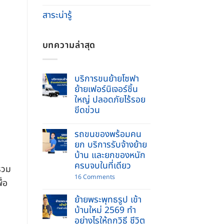
สาระน่ารู้
บทความล่าสุด
บริการขนย้ายโซฟา
ย้ายเฟอร์นิเจอร์ชิ้น
ใหญ่ ปลอดภัยไร้รอย
ขีดข่วน
No
Comments
รถขนของพร้อมคน
on
บริการ
ยก บริการรับจ้างย้าย
ขน
บ้าน และยกของหนัก
ย้าย
โซฟา
ครบจบในที่เดียว
รวม
ย้าย
เฟอร์นิเจอร์
on
16 Comments
่อ
ชิ้น
รถ
ใหญ่
ขน
ปลอดภัย
ย้ายพระพุทธรูป เข้า
ของ
ไร้
พร้อม
บ้านใหม่ 2569 ทำ
รอย
คนยก
ขีด
อย่างไรให้ถูกวิธี ชีวิต
บริการ