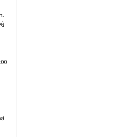
าะ
ู้
0:00
ย์