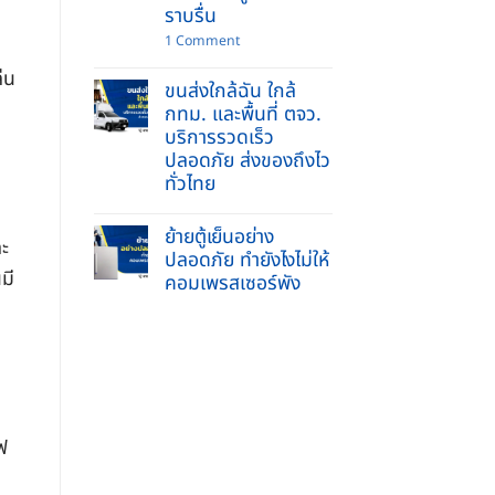
ข่วน
รับจ้าง
ราบรื่น
ย้าย
บ้าน
on
1 Comment
และ
ย้าย
ยก
พระพุทธ
่น
ของ
ขนส่งใกล้ฉัน ใกล้
รูป
หนัก
เข้า
กทม. และพื้นที่ ตจว.
ครบ
บ้าน
จบ
บริการรวดเร็ว
ใหม่
ใน
2569
ปลอดภัย ส่งของถึงไว
ที่
ทำ
เดียว
ทั่วไทย
อย่างไร
ให้
No
ถูก
Comments
วิธี
ย้ายตู้เย็นอย่าง
on
ชีวิต
ละ
ขนส่ง
ปลอดภัย ทำยังไงไม่ให้
ราบ
ใกล้
รื่น
มี
คอมเพรสเซอร์พัง
ฉัน
ใกล้
No
กทม.
Comments
และ
on
พื้นที่
ย้าย
ตจว.
ตู้
บริการ
เย็น
รวดเร็ว
อย่าง
ปลอดภัย
ปลอดภัย
ส่ง
ทำ
ของ
ฟ
ยัง
ถึง
ไง
ไว
ไม่
ทั่ว
ให้