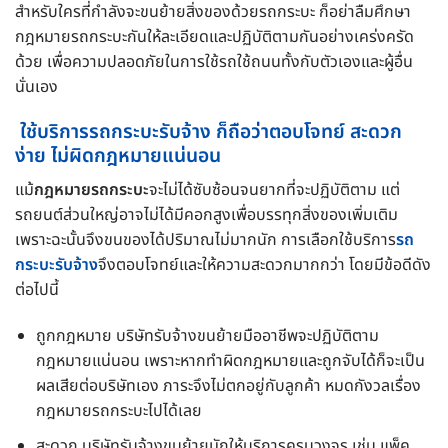
สำหรับใครที่กำลังจะขนย้ายสิ่งของด้วยรถกระบะ ก็อย่าลืมศึกษา
กฎหมายรถกระบะกันให้ละเอียดและปฏิบัติตามกันอย่างเคร่งครัด
ด้วย เพื่อความปลอดภัยในการใช้รถใช้ถนนทั้งกับตัวเองและผู้อื่น
นั่นเอง
ใช้บริการรถกระบะรับจ้าง ก็ถือว่าตอบโจทย์ สะดวก
ง่าย ไม่ผิดกฎหมายแน่นอน
แม้
กฎหมายรถกระบะ
จะไม่ได้ซับซ้อนจนยากที่จะปฏิบัติตาม แต่
รถยนต์ส่วนใหญ่อาจไม่ได้มีคอกสูงเพื่อบรรทุกสิ่งของเพิ่มเติม
เพราะฉะนั้นจึงขนของได้ปริมาณไม่มากนัก การเลือกใช้บริการ
รถ
กระบะรับจ้าง
จึงตอบโจทย์และให้ความสะดวกมากกว่า โดยมีข้อดีดัง
ต่อไปนี้
ถูกกฎหมาย บริษัทรับจ้างขนย้ายมืออาชีพจะปฏิบัติตาม
กฎหมายแน่นอน เพราะหากทำผิดกฎหมายและถูกจับได้ก็จะเป็น
ผลเสียต่อบริษัทเอง ภาระจึงไม่ตกอยู่กับลูกค้า หมดกังวลเรื่อง
กฎหมายรถกระบะไปได้เลย
สะดวก บริษัทรับจ้างขนย้ายมักให้บริการครบวงจร เช่น แพ็ค