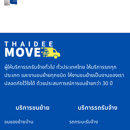
No
ให้
ใกล้
ที่
Comments
ถูก
ฉัน
เดียว
on
วิธี
ใกล้
ย้าย
ชีวิต
กทม.
ตู้
ราบ
และ
เย็น
รื่น
พื้นที่
อย่าง
ตจว.
ปลอดภัย
บริการ
ทำ
รวดเร็ว
ยัง
ปลอดภัย
ไง
ส่ง
ไม่
ของ
ให้
ถึง
คอมเพรสเซอร์
ไว
พัง
ทั่ว
ไทย
ผู้ให้บริการรถรับจ้างทั่วไป ทั่วประเทศไทย ให้บริการรถทุก
ประเภท และงานขนย้ายทุกชนิด ให้งานขนย้ายเป็นงานของเรา
ปลอดภัยไว้ใจได้ ด้วยประสบการณ์การขนย้ายกว่า 30 ปี
บริการขนย้าย
บริการรถรับจ้าง
ขนของย้ายบ้าน
รถกระบะรับจ้าง