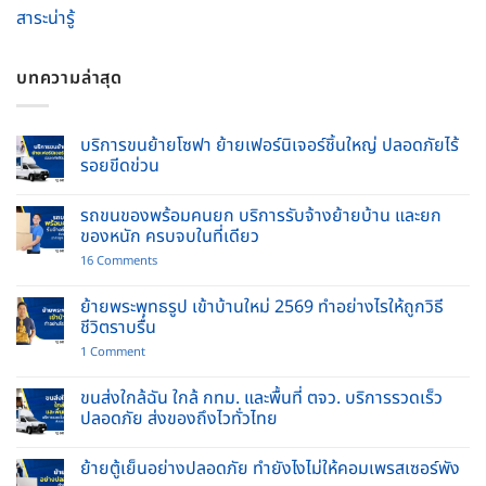
สาระน่ารู้
บทความล่าสุด
บริการขนย้ายโซฟา ย้ายเฟอร์นิเจอร์ชิ้นใหญ่ ปลอดภัยไร้
รอยขีดข่วน
No
Comments
รถขนของพร้อมคนยก บริการรับจ้างย้ายบ้าน และยก
on
บริการ
ของหนัก ครบจบในที่เดียว
ขน
ย้าย
on
16 Comments
โซฟา
รถ
ย้าย
ขน
เฟอร์นิเจอร์
ของ
ย้ายพระพุทธรูป เข้าบ้านใหม่ 2569 ทำอย่างไรให้ถูกวิธี
ชิ้น
พร้อม
ชีวิตราบรื่น
ใหญ่
คนยก
ปลอดภัย
บริการ
on
1 Comment
ไร้
รับจ้าง
ย้าย
รอย
ย้าย
พระพุทธ
ขีด
บ้าน
รูป
ขนส่งใกล้ฉัน ใกล้ กทม. และพื้นที่ ตจว. บริการรวดเร็ว
ข่วน
และ
เข้า
ปลอดภัย ส่งของถึงไวทั่วไทย
ยก
บ้าน
ของ
ใหม่
No
หนัก
2569
Comments
ครบ
ทำ
ย้ายตู้เย็นอย่างปลอดภัย ทำยังไงไม่ให้คอมเพรสเซอร์พัง
on
จบ
อย่างไร
ขนส่ง
ใน