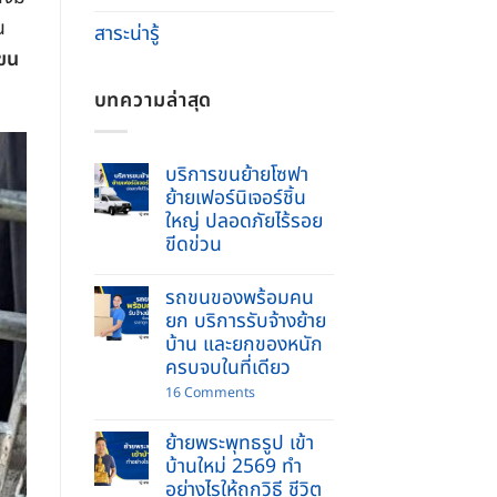
น
สาระน่ารู้
งขน
บทความล่าสุด
บริการขนย้ายโซฟา
ย้ายเฟอร์นิเจอร์ชิ้น
ใหญ่ ปลอดภัยไร้รอย
ขีดข่วน
No
Comments
รถขนของพร้อมคน
on
บริการ
ยก บริการรับจ้างย้าย
ขน
บ้าน และยกของหนัก
ย้าย
โซฟา
ครบจบในที่เดียว
ย้าย
เฟอร์นิเจอร์
on
16 Comments
ชิ้น
รถ
ใหญ่
ขน
ปลอดภัย
ย้ายพระพุทธรูป เข้า
ของ
ไร้
พร้อม
บ้านใหม่ 2569 ทำ
รอย
คนยก
ขีด
อย่างไรให้ถูกวิธี ชีวิต
บริการ