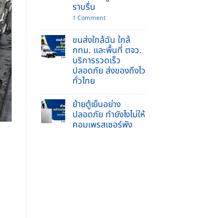
ข่วน
รับจ้าง
ราบรื่น
ย้าย
บ้าน
on
1 Comment
และ
ย้าย
ยก
พระพุทธ
ของ
ขนส่งใกล้ฉัน ใกล้
รูป
หนัก
เข้า
กทม. และพื้นที่ ตจว.
ครบ
บ้าน
จบ
บริการรวดเร็ว
ใหม่
ใน
2569
ปลอดภัย ส่งของถึงไว
ที่
ทำ
เดียว
ทั่วไทย
อย่างไร
ให้
No
ถูก
Comments
วิธี
ย้ายตู้เย็นอย่าง
on
ชีวิต
ขนส่ง
ปลอดภัย ทำยังไงไม่ให้
ราบ
ใกล้
รื่น
คอมเพรสเซอร์พัง
ฉัน
ใกล้
No
กทม.
Comments
และ
on
พื้นที่
ย้าย
ตจว.
ตู้
บริการ
เย็น
รวดเร็ว
อย่าง
ปลอดภัย
ปลอดภัย
ส่ง
ทำ
ของ
ยัง
ถึง
ไง
ไว
ไม่
ทั่ว
ให้