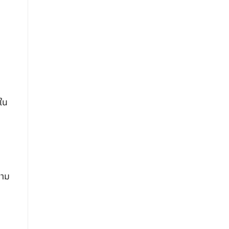
ไทย
คอมเพรสเซอร์
พัง
ใน
คาม