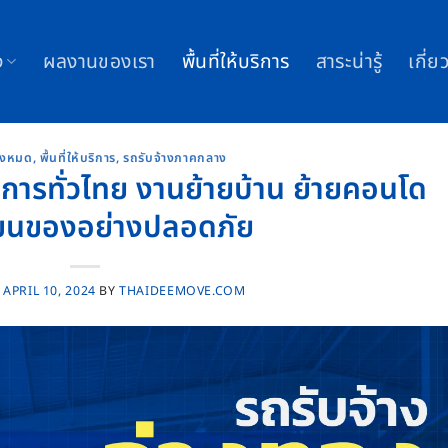
ง
ผลงานของเรา
พื้นที่ให้บริการ
สาระน่ารู้
เกี่ย
้งหมด
,
พื้นที่ให้บริการ
,
รถรับจ้างภาคกลาง
ิการทั่วไทย งานย้ายบ้าน ย้ายคอนโด
จ ขนของอย่างปลอดภัย
N
APRIL 10, 2024
BY
THAIDEEMOVE.COM