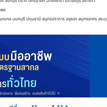
อง จันทบุรี ตราด นครนายก ฉะเชิงเทรา ปราจีนบุรี สระแก้ว
ุมพร
ิมณฑล นนทบุรี ปทุมธานี สมุทรปราการ อยุธยา สมุทรสาคร สระบุ