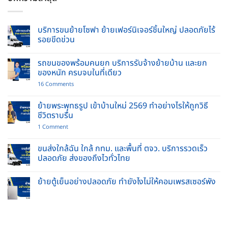
บริการขนย้ายโซฟา ย้ายเฟอร์นิเจอร์ชิ้นใหญ่ ปลอดภัยไร้
รอยขีดข่วน
No
Comments
รถขนของพร้อมคนยก บริการรับจ้างย้ายบ้าน และยก
on
บริการ
ของหนัก ครบจบในที่เดียว
ขน
ย้าย
on
16 Comments
โซฟา
รถ
ย้าย
ขน
เฟอร์นิเจอร์
ของ
ย้ายพระพุทธรูป เข้าบ้านใหม่ 2569 ทำอย่างไรให้ถูกวิธี
ชิ้น
พร้อม
ชีวิตราบรื่น
ใหญ่
คนยก
ปลอดภัย
บริการ
on
1 Comment
ไร้
รับจ้าง
ย้าย
รอย
ย้าย
พระพุทธ
ขีด
บ้าน
รูป
ขนส่งใกล้ฉัน ใกล้ กทม. และพื้นที่ ตจว. บริการรวดเร็ว
ข่วน
และ
เข้า
ปลอดภัย ส่งของถึงไวทั่วไทย
ยก
บ้าน
ของ
ใหม่
No
หนัก
2569
Comments
ครบ
ทำ
ย้ายตู้เย็นอย่างปลอดภัย ทำยังไงไม่ให้คอมเพรสเซอร์พัง
on
จบ
อย่างไร
ขนส่ง
ใน
No
ให้
ใกล้
ที่
Comments
ถูก
ฉัน
เดียว
on
วิธี
ใกล้
ย้าย
ชีวิต
กทม.
ตู้
ราบ
และ
เย็น
รื่น