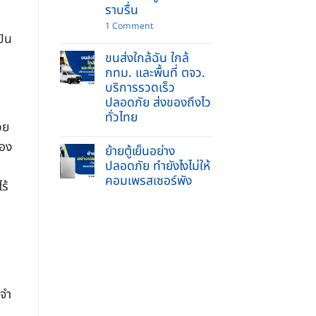
ข่วน
รับจ้าง
ราบรื่น
ย้าย
บ้าน
on
1 Comment
และ
ย้าย
ปัน
ยก
พระพุทธ
ของ
ขนส่งใกล้ฉัน ใกล้
รูป
หนัก
เข้า
กทม. และพื้นที่ ตจว.
ครบ
บ้าน
จบ
บริการรวดเร็ว
ใหม่
ใน
2569
ปลอดภัย ส่งของถึงไว
ที่
ทำ
เดียว
ทั่วไทย
อย่างไร
วย
ให้
No
ถูก
Comments
่อง
วิธี
ย้ายตู้เย็นอย่าง
on
ชีวิต
ขนส่ง
ปลอดภัย ทำยังไงไม่ให้
ราบ
ใกล้
รื่น
คอมเพรสเซอร์พัง
ฉัน
ร้
ใกล้
No
กทม.
Comments
และ
on
พื้นที่
ย้าย
ตจว.
ตู้
บริการ
เย็น
รวดเร็ว
อย่าง
ปลอดภัย
ปลอดภัย
ส่ง
ทำ
ของ
ยัง
ถึง
ะจำ
ไง
ไว
ไม่
ทั่ว
ให้