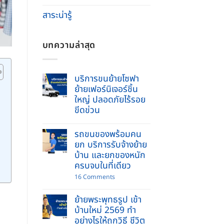
สาระน่ารู้
บทความล่าสุด
บริการขนย้ายโซฟา
ย้ายเฟอร์นิเจอร์ชิ้น
ใหญ่ ปลอดภัยไร้รอย
ขีดข่วน
No
Comments
รถขนของพร้อมคน
on
บริการ
ยก บริการรับจ้างย้าย
ขน
บ้าน และยกของหนัก
ย้าย
โซฟา
ครบจบในที่เดียว
ย้าย
เฟอร์นิเจอร์
on
16 Comments
ชิ้น
รถ
ใหญ่
ขน
ปลอดภัย
ย้ายพระพุทธรูป เข้า
ของ
ไร้
พร้อม
บ้านใหม่ 2569 ทำ
รอย
คนยก
ขีด
อย่างไรให้ถูกวิธี ชีวิต
บริการ