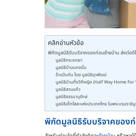
คลิกอ่านหัวข้อ
พิกัดมูลนิธิรับบริจาคของก่อนย้ายบ้าน ส่งต่อดีใ
มูลนิธิกระจกเงา
มูลนิธิบ้านนกขมิ้น
ร้านปันกัน โดย มูลนิธิยุวพัฒน์
มูลนิธิบ้านกึ่งวิถีหญิง (Half Way Home F
มูลนิธิสวนแก้ว
มูลนิธิธรรมานุรักษ์
มูลนิธิเด็กโสสะแห่งประเทศไทย ในพระบรมราชินู
พิกัดมูลนิธิรับบริจาคของก่
สำหรับท่านใดที่กำลังคิดจะ
ย้ายบ้าน
หรือหาผู้