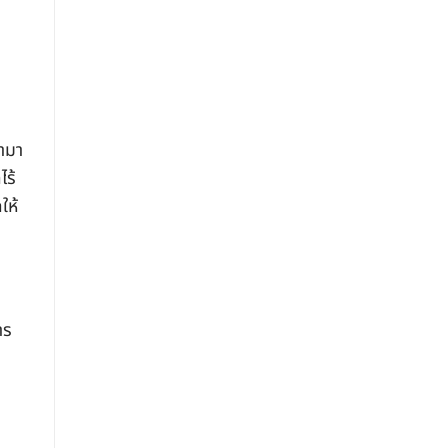
ไทย
คอมเพรสเซอร์
พัง
นำมา
ไร้
ให้
าร