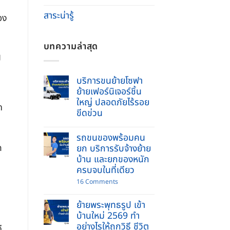
สาระน่ารู้
อง
บทความล่าสุด
ป
บริการขนย้ายโซฟา
ย้ายเฟอร์นิเจอร์ชิ้น
ใหญ่ ปลอดภัยไร้รอย
ด
ขีดข่วน
No
Comments
รถขนของพร้อมคน
on
บริการ
ก
ยก บริการรับจ้างย้าย
ขน
บ้าน และยกของหนัก
ย้าย
โซฟา
ครบจบในที่เดียว
ย้าย
เฟอร์นิเจอร์
on
16 Comments
ชิ้น
รถ
ใหญ่
ขน
ปลอดภัย
ย้ายพระพุทธรูป เข้า
ของ
ไร้
พร้อม
บ้านใหม่ 2569 ทำ
รอย
คนยก
ขีด
อย่างไรให้ถูกวิธี ชีวิต
บริการ
ี