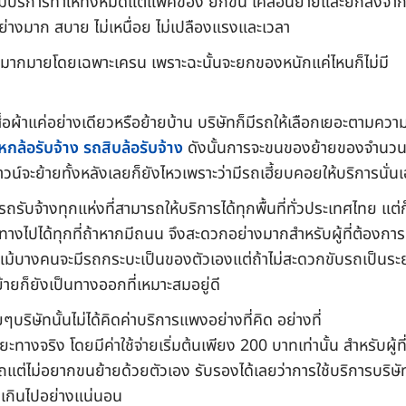
ัทมีบริการทำให้ทั้งหมดแต่แพ็คของ ยกขึ้น เคลื่อนย้ายและยกลงจา
่างมาก สบาย ไม่เหนื่อย ไม่เปลืองแรงและเวลา
ยกมากมายโดยเฉพาะเครน เพราะฉะนั้นจะยกของหนักแค่ไหนก็ไม่มี
สื้อผ้าแค่อย่างเดียวหรือย้ายบ้าน บริษัทก็มีรถให้เลือกเยอะตามควา
หกล้อรับจ้าง
รถสิบล้อรับจ้าง
ดังนั้นการจะขนของย้ายของจำนว
น์จะย้ายทั้งหลังเลยก็ยังไหวเพราะว่ามีรถเฮี้ยบคอยให้บริการนั่น
รถรับจ้างทุกแห่งที่สามารถให้บริการได้ทุกพื้นที่ทั่วประเทศไทย แต่ก
ทางไปได้ทุกที่ถ้าหากมีถนน จึงสะดวกอย่างมากสำหรับผู้ที่ต้องกา
ล แม้บางคนจะมีรถกระบะเป็นของตัวเองแต่ถ้าไม่สะดวกขับรถเป็นระ
้ายก็ยังเป็นทางออกที่เหมาะสมอยู่ดี
ๆบริษัทนั้นไม่ได้คิดค่าบริการแพงอย่างที่คิด อย่างที่
จริง โดยมีค่าใช้จ่ายเริ่มต้นเพียง 200 บาทเท่านั้น สำหรับผู้ที
ถแต่ไม่อยากขนย้ายด้วยตัวเอง รับรองได้เลยว่าการใช้บริการบริษั
ายเกินไปอย่างแน่นอน