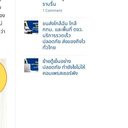
ข่วน
รับจ้าง
ราบรื่น
ย้าย
ม
บ้าน
on
1 Comment
และ
ย้าย
ของ
ยก
พระพุทธ
ของ
ขนส่งใกล้ฉัน ใกล้
รูป
ม่
หนัก
เข้า
กทม. และพื้นที่ ตจว.
ครบ
บ้าน
ว่า
จบ
บริการรวดเร็ว
ใหม่
ใน
2569
ปลอดภัย ส่งของถึงไว
ที่
ทำ
เดียว
ทั่วไทย
อย่างไร
ให้
No
ถูก
Comments
วิธี
ย้ายตู้เย็นอย่าง
on
ชีวิต
ขนส่ง
ปลอดภัย ทำยังไงไม่ให้
ราบ
ใกล้
รื่น
คอมเพรสเซอร์พัง
ฉัน
ใกล้
No
กทม.
Comments
และ
on
พื้นที่
ย้าย
ตจว.
ตู้
บริการ
เย็น
รวดเร็ว
อย่าง
ปลอดภัย
ปลอดภัย
ส่ง
ทำ
ของ
ยัง
ถึง
ไง
ไว
ไม่
ทั่ว
ให้