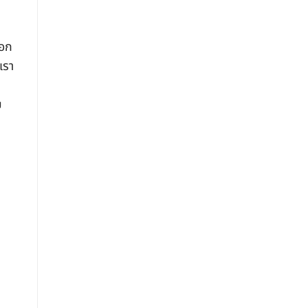
ือก
เรา
ย