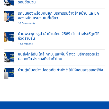
รอยขีดข่วน
No
Comments
รถขนของพร้อมคนยก บริการรับจ้างย้ายบ้าน และยก
on
บริการ
ของหนัก ครบจบในที่เดียว
ขน
ย้าย
on
16 Comments
โซฟา
รถ
ย้าย
ขน
เฟอร์นิเจอร์
ของ
ย้ายพระพุทธรูป เข้าบ้านใหม่ 2569 ทำอย่างไรให้ถูกวิธี
ชิ้น
พร้อม
ชีวิตราบรื่น
ใหญ่
คนยก
ปลอดภัย
บริการ
on
1 Comment
ไร้
รับจ้าง
ย้าย
รอย
ย้าย
พระพุทธ
ขีด
บ้าน
รูป
ขนส่งใกล้ฉัน ใกล้ กทม. และพื้นที่ ตจว. บริการรวดเร็ว
ข่วน
และ
เข้า
ปลอดภัย ส่งของถึงไวทั่วไทย
ยก
บ้าน
ของ
ใหม่
No
หนัก
2569
Comments
ครบ
ทำ
ย้ายตู้เย็นอย่างปลอดภัย ทำยังไงไม่ให้คอมเพรสเซอร์พัง
on
จบ
อย่างไร
ขนส่ง
ใน
No
ให้
ใกล้
ที่
Comments
ถูก
ฉัน
เดียว
on
วิธี
ใกล้
ย้าย
ชีวิต
กทม.
ตู้
ราบ
และ
เย็น
รื่น
พื้นที่
อย่าง
ตจว.
ปลอดภัย
บริการ
ทำ
รวดเร็ว
ยัง
ปลอดภัย
ไง
ส่ง