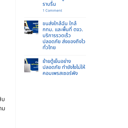
ข่วน
รับจ้าง
ราบรื่น
ย้าย
บ้าน
on
1 Comment
และ
ย้าย
ยก
พระพุทธ
ของ
ขนส่งใกล้ฉัน ใกล้
รูป
หนัก
เข้า
กทม. และพื้นที่ ตจว.
ครบ
บ้าน
จบ
บริการรวดเร็ว
ใหม่
ใน
2569
ปลอดภัย ส่งของถึงไว
ที่
ทำ
เดียว
ทั่วไทย
อย่างไร
ให้
No
ถูก
Comments
วิธี
ย้ายตู้เย็นอย่าง
on
ชีวิต
ขนส่ง
ปลอดภัย ทำยังไงไม่ให้
ราบ
ใกล้
รื่น
คอมเพรสเซอร์พัง
ฉัน
ใกล้
No
กทม.
Comments
และ
on
พื้นที่
ย้าย
ตจว.
ตู้
บริการ
ิบ
เย็น
รวดเร็ว
อย่าง
ปลอดภัย
วาม
ปลอดภัย
ส่ง
ทำ
ของ
ยัง
ถึง
ไง
ไว
ไม่
ทั่ว
ให้