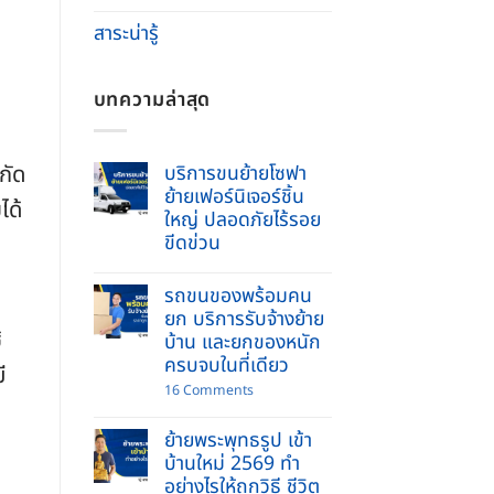
สาระน่ารู้
บทความล่าสุด
กัด
บริการขนย้ายโซฟา
ย้ายเฟอร์นิเจอร์ชิ้น
ได้
ใหญ่ ปลอดภัยไร้รอย
ขีดข่วน
No
Comments
รถขนของพร้อมคน
on
บริการ
ยก บริการรับจ้างย้าย
ขน
้
บ้าน และยกของหนัก
ย้าย
โซฟา
ครบจบในที่เดียว
ี
ย้าย
เฟอร์นิเจอร์
on
16 Comments
ชิ้น
รถ
ใหญ่
ขน
ปลอดภัย
ย้ายพระพุทธรูป เข้า
ของ
ไร้
พร้อม
บ้านใหม่ 2569 ทำ
รอย
คนยก
ขีด
อย่างไรให้ถูกวิธี ชีวิต
บริการ