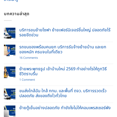
บทความล่าสุด
บริการขนย้ายโซฟา ย้ายเฟอร์นิเจอร์ชิ้นใหญ่ ปลอดภัยไร้
รอยขีดข่วน
No
Comments
รถขนของพร้อมคนยก บริการรับจ้างย้ายบ้าน และยก
on
บริการ
ของหนัก ครบจบในที่เดียว
ขน
ย้าย
on
16 Comments
โซฟา
รถ
ย้าย
ขน
เฟอร์นิเจอร์
ของ
ย้ายพระพุทธรูป เข้าบ้านใหม่ 2569 ทำอย่างไรให้ถูกวิธี
ชิ้น
พร้อม
ชีวิตราบรื่น
ใหญ่
คนยก
ปลอดภัย
บริการ
on
1 Comment
ไร้
รับจ้าง
ย้าย
รอย
ย้าย
พระพุทธ
ขีด
บ้าน
รูป
ขนส่งใกล้ฉัน ใกล้ กทม. และพื้นที่ ตจว. บริการรวดเร็ว
ข่วน
และ
เข้า
ปลอดภัย ส่งของถึงไวทั่วไทย
ยก
บ้าน
ของ
ใหม่
No
หนัก
2569
Comments
ครบ
ทำ
ย้ายตู้เย็นอย่างปลอดภัย ทำยังไงไม่ให้คอมเพรสเซอร์พัง
on
จบ
อย่างไร
ขนส่ง
ใน
No
ให้
ใกล้
ที่
Comments
ถูก