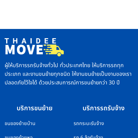
ฉัน
เดียว
on
วิธี
ใกล้
ย้าย
ชีวิต
กทม.
ตู้
ราบ
และ
เย็น
รื่น
พื้นที่
อย่าง
ตจว.
ปลอดภัย
บริการ
ทำ
รวดเร็ว
ยัง
ปลอดภัย
ไง
ส่ง
ไม่
ของ
ให้
ถึง
คอมเพรสเซอร์
ไว
พัง
ทั่ว
ไทย
ผู้ให้บริการรถรับจ้างทั่วไป ทั่วประเทศไทย ให้บริการรถทุก
ประเภท และงานขนย้ายทุกชนิด ให้งานขนย้ายเป็นงานของเรา
ปลอดภัยไว้ใจได้ ด้วยประสบการณ์การขนย้ายกว่า 30 ปี
บริการขนย้าย
บริการรถรับจ้าง
ขนของย้ายบ้าน
รถกระบะรับจ้าง
ขนของย้ายหอ
รถ 6 ล้อรับจ้าง